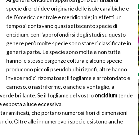
specie di orchidee originarie delle isole caraibiche e
dell'America centrale e meridionale; in effetti un
tempo si contavano quasi settecento specie di
oncidium, con l'approfondirsi degli studi su questo
genere però molte specie sono stare riclassificate in
generi a parte. Le specie sono molte e non tutte
hanno le stesse esigenze colturali; alcune specie
producono piccoli pseudobulbi rigonfi, altre hanno
invece radici rizomatose; il fogliame è arrotondato e
carnoso, o nastriforme, o anche a ventaglio, a
erde brillante. Se il fogliame del vostro
oncidium
tende
te esposta a luce eccessiva.
ta ramificati, che portano numerosi fiori di dimensioni
'arancio. Oltre alle innumerevoli specie esistono anche