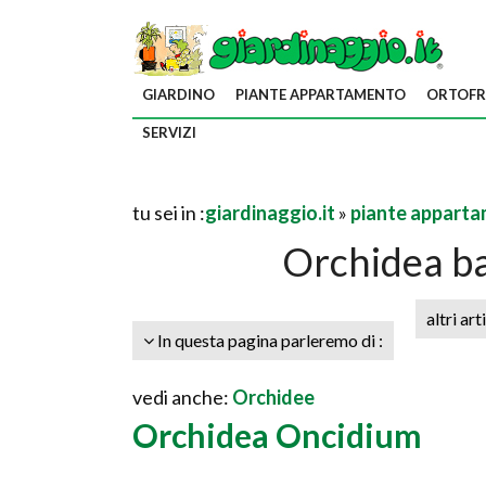
GIARDINO
PIANTE APPARTAMENTO
ORTOFR
SERVIZI
tu sei in :
giardinaggio.it
»
piante appart
Orchidea ba
altri art
In questa pagina parleremo di :
vedi anche:
Orchidee
Orchidea Oncidium