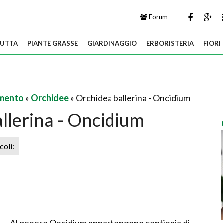
Forum
UTTA
PIANTE GRASSE
GIARDINAGGIO
ERBORISTERIA
FIORI
amento
»
Orchidee
» Orchidea ballerina - Oncidium
llerina - Oncidium
icoli:
Al genere Oncidium appartengono centinaia di