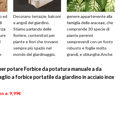
to ed
Decorano terrazze, balconi
genere appartenente alla
di
e angoli del giardino.
famiglia delle araceae, che
nza
Stiamo parlando delle
comprende 30 specie di
gure
fioriere, contenitori per
piante perenni
i
piante e fiori che trovano
sempreverdi con un fusto
sempre più spazio nel
robusto e foglie molto
e
mondo del giardinaggio.
grandi, e oblunghe.Anche
.
Molto più ampie dei vasi,
se è originaria dell'America
le...
cent...
er potare Forbice da potatura manuale a da
glio a forbice portatile da giardino in acciaio inox
n a: 9,99€