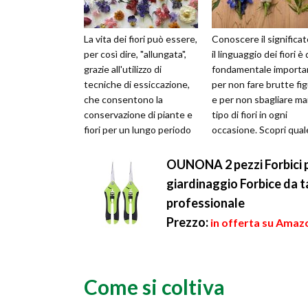
La vita dei fiori può essere,
Conoscere il significa
per così dire, "allungata",
il linguaggio dei fiori è 
grazie all'utilizzo di
fondamentale importa
tecniche di essiccazione,
per non fare brutte fi
che consentono la
e per non sbagliare ma
conservazione di piante e
tipo di fiori in ogni
fiori per un lungo periodo
occasione. Scopri qual
di tempo. La bellezza ...
fiore regalare a secon..
OUNONA 2 pezzi Forbici p
giardinaggio Forbice da ta
professionale
Prezzo:
in offerta su Amazo
Come si coltiva