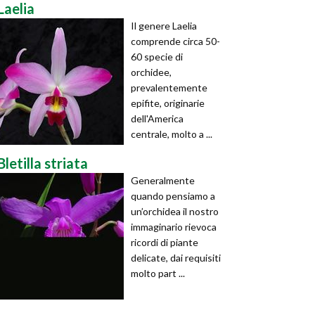
Laelia
Il genere Laelia
comprende circa 50-
60 specie di
orchidee,
prevalentemente
epifite, originarie
dell'America
centrale, molto a ...
Bletilla striata
Generalmente
quando pensiamo a
un’orchidea il nostro
immaginario rievoca
ricordi di piante
delicate, dai requisiti
molto part ...