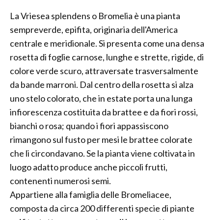
La Vriesea splendens o Bromelia è una pianta
sempreverde, epifita, originaria dell'America
centrale e meridionale. Si presenta come una densa
rosetta di foglie carnose, lunghe e strette, rigide, di
colore verde scuro, attraversate trasversalmente
da bande marroni. Dal centro della rosetta si alza
uno stelo colorato, che in estate porta una lunga
infiorescenza costituita da brattee e da fiori rossi,
bianchi o rosa; quando i fiori appassiscono
rimangono sul fusto per mesi le brattee colorate
che li circondavano. Se la pianta viene coltivata in
luogo adatto produce anche piccoli frutti,
contenenti numerosi semi.
Appartiene alla famiglia delle Bromeliacee,
composta da circa 200 differenti specie di piante