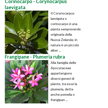
Corinocarpo - Corynocarpus
laevigata
Il Corynocarpus
laevigata o
corinocarpo è una
pianta sempreverde
originaria della
Nuova Zelanda; in
natura è un piccolo
alber ...
Frangipane - Plumeria rubra
Alla famiglia delle
Apocynaceae
appartengono
diversi generi di
piante, tra esse la
plumeria, detta
anche pomelia o
frangipan ...