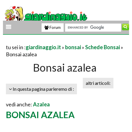
Forum
tu sei in :
giardinaggio.it
»
bonsai
»
Schede Bonsai
»
Bonsai azalea
Bonsai azalea
altri articoli:
In questa pagina parleremo di :
vedi anche:
Azalea
BONSAI AZALEA