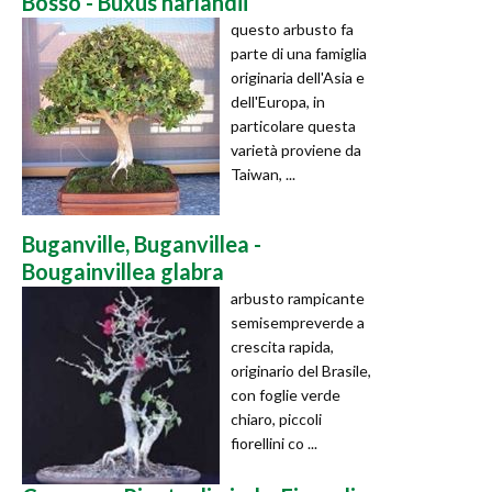
Bosso - Buxus harlandii
questo arbusto fa
parte di una famiglia
originaria dell'Asia e
dell'Europa, in
particolare questa
varietà proviene da
Taiwan, ...
Buganville, Buganvillea -
Bougainvillea glabra
arbusto rampicante
semisempreverde a
crescita rapida,
originario del Brasile,
con foglie verde
chiaro, piccoli
fiorellini co ...