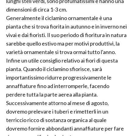
lunghi steli verdi, sono profumatissimi e hanno una
dimensioni di circa 1-3 cm.
Generalmente il ciclamino ornamentale è una
pianta che si trova fiorita in autunno e in inverno nei
vivai e dai fioristi. Il suo periodo di fioritura in natura
sarebbe quello estivo ma per motivi produttivi, la
varietà ornamentale si trova ormai tutto l'anno.
Infine un utile consiglio relativo ai fiori di questa
pianta. Quando il ciclamino sfiorisce, sarà
importantissimo ridurre progressivamente le
annaffiature fino ad interromperle, facendo
perdere tutta la parte aerea alla pianta.
Successivamente attorno al mese di agosto,
dovremo prelevare i tuberi e rimetterli in un
terriccio ricco di sostanza organica al quale
dovremo fornire abbondanti annaffiature per fare