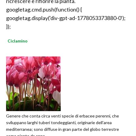
ricrescere e rifiorire la pianta.
googletag.cmd.push(function() {
googletag.display('div-gpt-ad-1778053373880-0');
});
Ciclamino
Genere che conta circa venti specie di erbacee perenni, che
sviluppano larghi tuberi tondeggianti, originarie dell'area
mediterranea; sono diffuse in gran parte del globo terrestre
come piante da appa...