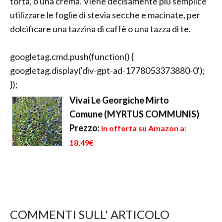
torta, o una crema. Viene decisamente più semplice
utilizzare le foglie di stevia secche e macinate, per
dolcificare una tazzina di caffè o una tazza di te.
googletag.cmd.push(function() {
googletag.display('div-gpt-ad-1778053373880-0');
});
Vivai Le Georgiche Mirto
Comune (MYRTUS COMMUNIS)
Prezzo:
in offerta su Amazon a:
18,49€
COMMENTI SULL' ARTICOLO