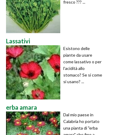
fresco ??? ...
Lassativi
Esistono delle
piante da usare
come lassativo o per
l'acidità allo
stomaco? Se si come
si usano? ...
erba amara
Dal mio paese in
Calabria ho portato
una pianta di "erba
amara" che fino a