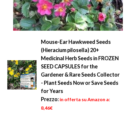
Mouse-Ear Hawkweed Seeds
(Hieracium pilosella) 20+
Medicinal Herb Seeds in FROZEN
SEED CAPSULES for the
Gardener & Rare Seeds Collector
- Plant Seeds Now or Save Seeds
for Years
Prezzo:
in offerta su Amazon a:
8,46€