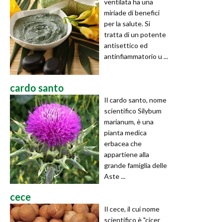
ventilata ha una
miriade di benefici
per la salute. Si
tratta di un potente
antisettico ed
antinfiammatorio u ...
cardo santo
Il cardo santo, nome
scientifico Silybum
marianum, è una
pianta medica
erbacea che
appartiene alla
grande famiglia delle
Aste ...
cece
Il cece, il cui nome
scientifico è "cicer