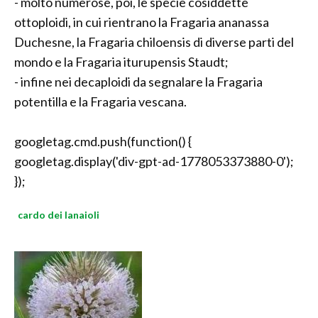
- molto numerose, poi, le specie cosiddette
ottoploidi, in cui rientrano la Fragaria ananassa
Duchesne, la Fragaria chiloensis di diverse parti del
mondo e la Fragaria iturupensis Staudt;
- infine nei decaploidi da segnalare la Fragaria
potentilla e la Fragaria vescana.
googletag.cmd.push(function() {
googletag.display('div-gpt-ad-1778053373880-0');
});
cardo dei lanaioli