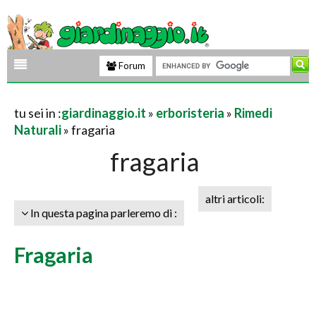
Forum
tu sei in :
giardinaggio.it
»
erboristeria
»
Rimedi
Naturali
» fragaria
fragaria
altri articoli:
In questa pagina parleremo di :
Fragaria