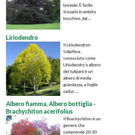
boreale. È facile
trovarlo in ambito
boschivo, dal ...
Liriodendro
Il Liriodendron
tulipifera ,
conosciuto come
Liriodendro o albero
dei tulipani è un
albero di media
grandezza, a foglie
caduc ...
Albero fiamma, Albero bottiglia -
Brachychiton acerifolius
Il Brachychiton è un
genere che
comprende 20-30