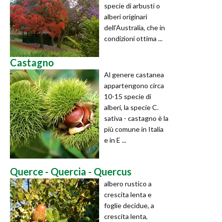
specie di arbusti o
alberi originari
dell'Australia, che in
condizioni ottima ...
Castagno
Al genere castanea
appartengono circa
10-15 specie di
alberi, la specie C.
sativa - castagno è la
più comune in Italia
e in E ...
Querce - Quercia - Quercus
albero rustico a
crescita lenta e
foglie decidue, a
crescita lenta,