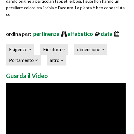
dando origine a particolari tappeti erbosi. I suoi fiori hanno un
peculiare colore tra il viola e l'azzurro. La pianta è ben conosciuta
co
ordina per:
pertinenza
alfabetico
data
Esigenze
Fioritura
dimensione
Portamento
altro
Guarda il Video