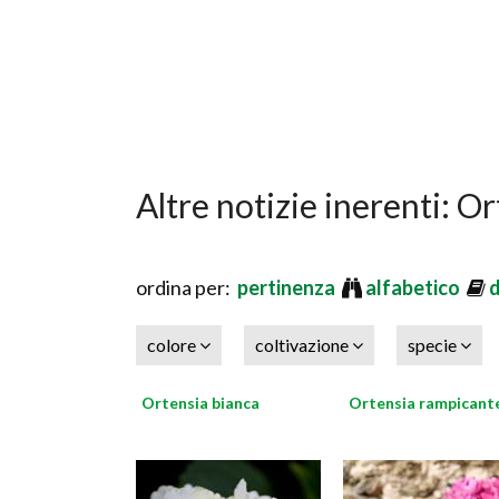
Altre notizie inerenti: O
ordina per:
pertinenza
alfabetico
colore
coltivazione
specie
Ortensia bianca
Ortensia rampicant