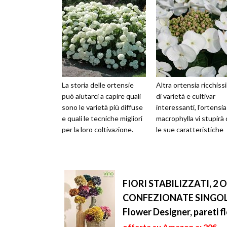
La storia delle ortensie
Altra ortensia ricchiss
può aiutarci a capire quali
di varietà e cultivar
sono le varietà più diffuse
interessanti, l'ortensia
e quali le tecniche migliori
macrophylla vi stupirà
per la loro coltivazione.
le sue caratteristiche
FIORI STABILIZZATI, 2 
CONFEZIONATE SINGOLA
Flower Designer, pareti f
offerta su Amazon a: 20€