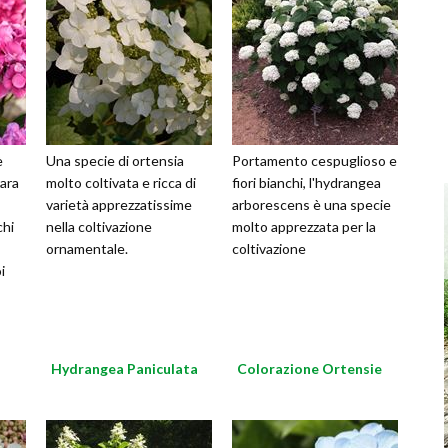
è
Una specie di ortensia
Portamento cespuglioso e
rara
molto coltivata e ricca di
fiori bianchi, l'hydrangea
varietà apprezzatissime
arborescens è una specie
chi
nella coltivazione
molto apprezzata per la
ornamentale.
coltivazione
i
Hydrangea Paniculata
Colorazione Ortensie