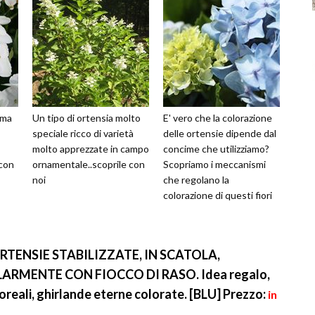
ima
Un tipo di ortensia molto
E' vero che la colorazione
speciale ricco di varietà
delle ortensie dipende dal
molto apprezzate in campo
concime che utilizziamo?
 con
ornamentale..scoprile con
Scopriamo i meccanismi
noi
che regolano la
colorazione di questi fiori
ORTENSIE STABILIZZATE, IN SCATOLA,
RMENTE CON FIOCCO DI RASO. Idea regalo,
loreali, ghirlande eterne colorate. [BLU]
Prezzo:
in