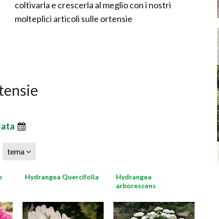
coltivarla e crescerla al meglio con i nostri
molteplici articoli sulle ortensie
rtensie
data
tema
e
Hydrangea Quercifolia
Hydrangea
arborescens