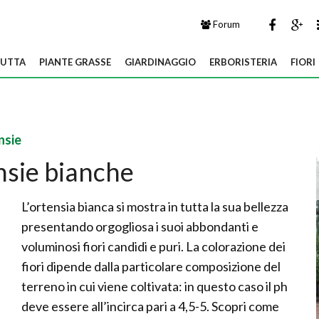
Forum
UTTA
PIANTE GRASSE
GIARDINAGGIO
ERBORISTERIA
FIORI
nsie
sie bianche
L’ortensia bianca si mostra in tutta la sua bellezza
presentando orgogliosa i suoi abbondanti e
voluminosi fiori candidi e puri. La colorazione dei
fiori dipende dalla particolare composizione del
terreno in cui viene coltivata: in questo caso il ph
deve essere all’incirca pari a 4,5-5. Scopri come