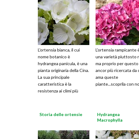
L'ortensia bianca, il cui
L'ortensia rampicante 
nome botanico è
una varietà piuttosto 
hydrangea panicula, è una
ma proprio per questo
pianta originaria della Cina.
ancor più ricercata da 
La sua principale
ama queste
caratteristica è la
piante...scoprila con no
resistenza ai climi più
freddi e la sua particolare
forma ad alb
Storia delle ortensie
Hydrangea
Macrophylla