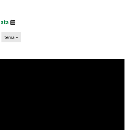
data
tema