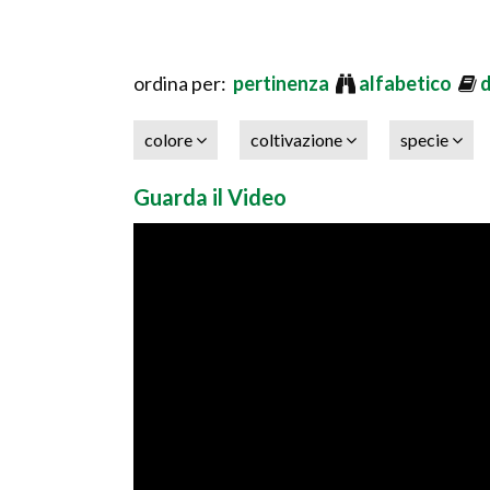
ordina per:
pertinenza
alfabetico
colore
coltivazione
specie
Guarda il Video