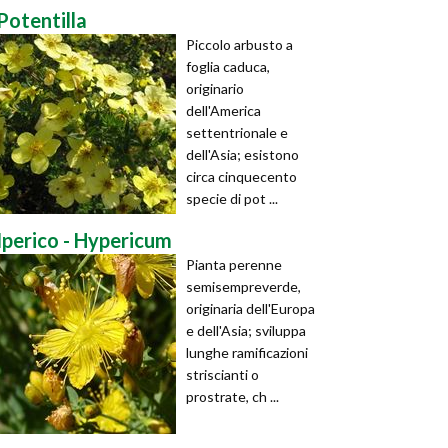
Potentilla
Piccolo arbusto a
foglia caduca,
originario
dell'America
settentrionale e
dell'Asia; esistono
circa cinquecento
specie di pot ...
Iperico - Hypericum
Pianta perenne
semisempreverde,
originaria dell'Europa
e dell'Asia; sviluppa
lunghe ramificazioni
striscianti o
prostrate, ch ...