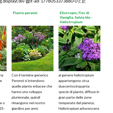
.display('div-gpt-ad-1778053373880-0'); });
Piante perenni
Eliotropio, Fior di
Vaniglia. Salvia blu -
Heliotropium
arborescens
una
Con il termine generico
al genere heliotropium
ne
Perenni si intendono
appartengono circa
quelle piante erbacee che
duecentocinquanta
hanno uno sviluppo
specie di piante, diffuse in
pluriennale, quindi
gran parte delle zone
e o
rimangono nel nostro
temperate del pianeta;
 25-
giardino per anni,
Heliotropium arborescens