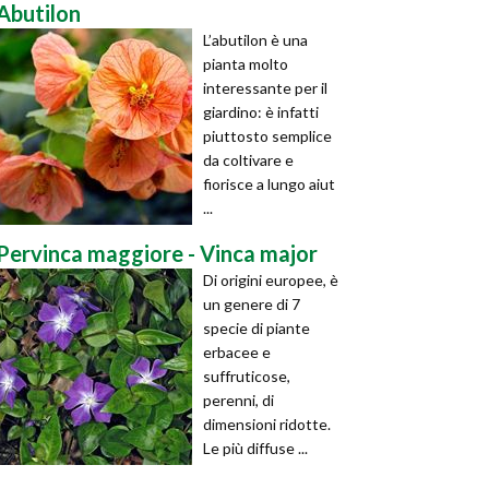
Abutilon
L’abutilon è una
pianta molto
interessante per il
giardino: è infatti
piuttosto semplice
da coltivare e
fiorisce a lungo aiut
...
Pervinca maggiore - Vinca major
Di origini europee, è
un genere di 7
specie di piante
erbacee e
suffruticose,
perenni, di
dimensioni ridotte.
Le più diffuse ...