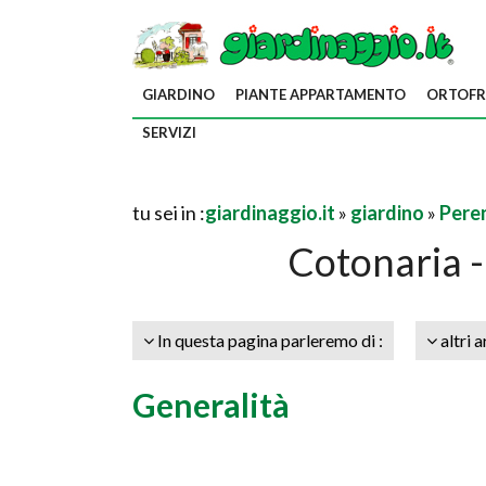
GIARDINO
PIANTE APPARTAMENTO
ORTOFR
SERVIZI
tu sei in :
giardinaggio.it
»
giardino
»
Pere
Cotonaria -
In questa pagina parleremo di :
altri a
Generalità