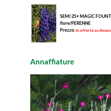
30 cm di altezza, ma t
ad allargarsi molto ...
SEMI 25+ MAGIC FOUNT
fiore/PERENNE
Prezzo:
in offerta su Amazo
Annaffiature