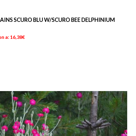
ende
contrariamente a quanto
è una pianta erbacea,
accade alle annuali, che i...
perenne, sempreverd...
AINS SCURO BLU W/SCURO BEE DELPHINIUM
n a: 16,38€