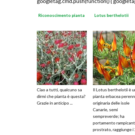
googletag.cmd.push(function() { googletag
Riconoscimento pianta
Lotus berthelotii
Ciao a tutti, qualcuno sa
Il Lotus berthelotii è 
dirmi che pianta è questa?
pianta erbacea peren
Grazie in anticipo ...
originaria delle isole
Canarie, semi
sempreverde; ha
portamento rampicant
prostrato, raggiunge i