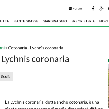
Forum
UTTA
PIANTE GRASSE
GIARDINAGGIO
ERBORISTERIA
FIORI
nni
» Cotonaria - Lychnis coronaria
 Lychnis coronaria
rticoli:
La Lychnis coronaria, detta anche cotonaria, è una
pianta erbacea perenne di medie dimensioni, diffusa