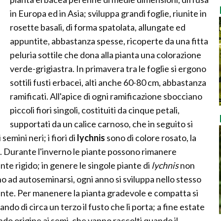
in Europa ed in Asia; sviluppa grandi foglie, riunite in
rosette basali, di forma spatolata, allungate ed
appuntite, abbastanza spesse, ricoperte da una fitta
peluria sottile che dona alla pianta una colorazione
verde-grigiastra. In primavera tra le foglie si ergono
sottili fusti erbacei, alti anche 60-80 cm, abbastanza
ramificati. All'apice di ogni ramificazione sbocciano
piccoli fiori singoli, costituiti da cinque petali,
supportati da un calice carnoso, che in seguito si
semini neri; i fiori di
lychnis
sono di colore rosato, la
ma. Durante l'inverno le piante possono rimanere
te rigido; in genere le singole piante di
lychnis
non
 ad autoseminarsi, ogni anno si sviluppa nello stesso
nte. Per manenere la pianta gradevole e compatta si
iando di circa un terzo il fusto che li porta; a fine estate
ndo origine ai semi, che vanno raccolti quando il