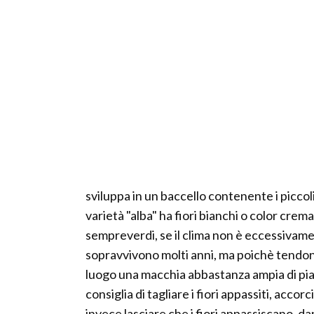
sviluppa in un baccello contenente i piccoli 
varietà "alba" ha fiori bianchi o color cre
sempreverdi, se il clima non è eccessivamen
sopravvivono molti anni, ma poichè tendono
luogo una macchia abbastanza ampia di pia
consiglia di tagliare i fiori appassiti, accorc
invece lasciare che i fiori appassiscano, da