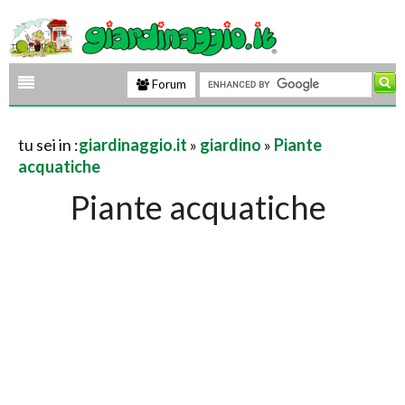
Forum
tu sei in :
giardinaggio.it
»
giardino
»
Piante
acquatiche
Piante acquatiche