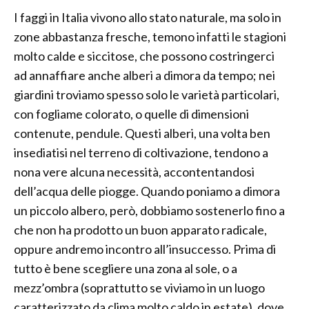
I faggi in Italia vivono allo stato naturale, ma solo in
zone abbastanza fresche, temono infatti le stagioni
molto calde e siccitose, che possono costringerci
ad annaffiare anche alberi a dimora da tempo; nei
giardini troviamo spesso solo le varietà particolari,
con fogliame colorato, o quelle di dimensioni
contenute, pendule. Questi alberi, una volta ben
insediatisi nel terreno di coltivazione, tendono a
nona vere alcuna necessità, accontentandosi
dell’acqua delle piogge. Quando poniamo a dimora
un piccolo albero, però, dobbiamo sostenerlo fino a
che non ha prodotto un buon apparato radicale,
oppure andremo incontro all’insuccesso. Prima di
tutto è bene scegliere una zona al sole, o a
mezz’ombra (soprattutto se viviamo in un luogo
caratterizzato da clima molto caldo in estate), dove