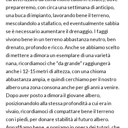
prepareremo, con circa una settimana di anticipo,
una buca di impianto, lavorando bene il terreno,
mescolandolo a stallatico, ed eventualmente sabbia
se è necessario aumentare il drenaggio. I faggi
vivono bene in un terreno abbastanza neutro, ben
drenato, profondo e ricco. Anche se abbiamo scelto
di mettere a dimora un esemplare di una varietà
nana, ricordiamoci che “da grande” raggiungerà
anche i 12-15 metri di altezza, con una chioma
abbastanza ampia, e quindi cerchiamo per il nostro
albero una zona consona anche per gli anni a venire.
Dopo aver posto a dimora il giovane albero,
posizionandolo alla stessa profondità a cui era in
vivaio, ricordiamoci di compattare bene il terreno
con i piedi, per donare stabilità al futuro albero.
Annaffiamo bene, e poniamo in opera dei tutori, che