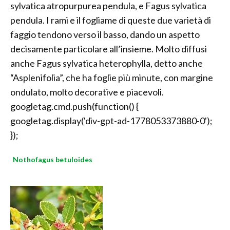
sylvatica atropurpurea pendula, e Fagus sylvatica
pendula. I rami e il fogliame di queste due varietà di
faggio tendono verso il basso, dando un aspetto
decisamente particolare all’insieme. Molto diffusi
anche Fagus sylvatica heterophylla, detto anche
“Asplenifolia”, che ha foglie più minute, con margine
ondulato, molto decorative e piacevoli.
googletag.cmd.push(function() {
googletag.display('div-gpt-ad-1778053373880-0');
});
Nothofagus betuloides