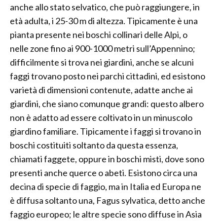
anche allo stato selvatico, che può raggiungere, in
età adulta, i 25-30 m di altezza. Tipicamente è una
pianta presente nei boschi collinari delle Alpi, o
nelle zone fino ai 900-1000 metri sull’Appennino;
difficilmente si trova nei giardini, anche se alcuni
faggi trovano posto nei parchi cittadini, ed esistono
varietà di dimensioni contenute, adatte anche ai
giardini, che siano comunque grandi: questo albero
non è adatto ad essere coltivato in un minuscolo
giardino familiare. Tipicamente i faggi si trovano in
boschi costituiti soltanto da questa essenza,
chiamati faggete, oppure in boschi misti, dove sono
presenti anche querce o abeti. Esistono circa una
decina di specie di faggio, ma in Italia ed Europa ne
è diffusa soltanto una, Fagus sylvatica, detto anche
faggio europeo; le altre specie sono diffuse in Asia