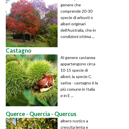
genere che
comprende 20-30
specie di arbusti o
alberi originari
dell'Australia, che in
condizioni ottima ...
Castagno
Al genere castanea
appartengono circa
10-15 specie di
alberi, la specie C.
sativa - castagno è la
più comune in Italia
e in E ...
Querce - Quercia - Quercus
albero rustico a
crescita lenta e