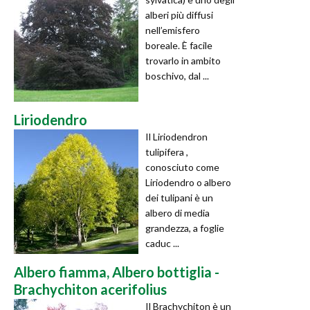
alberi più diffusi
nell’emisfero
boreale. È facile
trovarlo in ambito
boschivo, dal ...
Liriodendro
Il Liriodendron
tulipifera ,
conosciuto come
Liriodendro o albero
dei tulipani è un
albero di media
grandezza, a foglie
caduc ...
Albero fiamma, Albero bottiglia -
Brachychiton acerifolius
Il Brachychiton è un