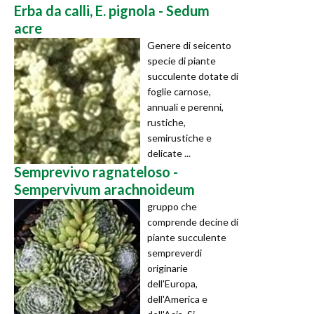
Erba da calli, E. pignola - Sedum
acre
Genere di seicento
specie di piante
succulente dotate di
foglie carnose,
annuali e perenni,
rustiche,
semirustiche e
delicate ...
Semprevivo ragnateloso -
Sempervivum arachnoideum
gruppo che
comprende decine di
piante succulente
sempreverdi
originarie
dell'Europa,
dell'America e