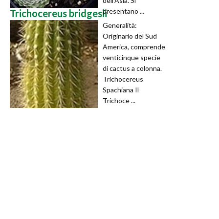
dell'Asia. Si
presentano ...
Trichocereus bridgesii
Generalità:
Originario del Sud
America, comprende
venticinque specie
di cactus a colonna.
Trichocereus
Spachiana Il
Trichoce ...