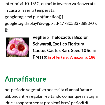
inferiori ai 10-15°C, quindi in inverno va ricoverata
in casa o in serra temperata.
googletag.cmd.push(function() {
googletag.display('div-gpt-ad-1778053373880-0');
});
vegherb Thelocactus Bicolor
Schwarsii, Esotico Fioritura
Cactus Cactus Rare Seed 10 Semi
Prezzo:
in offerta su Amazon a: 18€
Annaffiature
nel periodo vegetativo necessita di annaffiature
abbondanti e regolari, evitando comunque i ristagni
idrici; sopporta senza problemi brevi periodi di