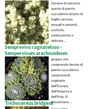
Genere di seicento
specie di piante
succulente dotate di
foglie carnose,
annuali e perenni,
rustiche,
semirustiche e
delicate ...
Semprevivo ragnateloso -
Sempervivum arachnoideum
gruppo che
comprende decine di
piante succulente
sempreverdi
originarie
dell'Europa,
dell'America e
dell'Asia. Si
presentano ...
Trichocereus bridgesii
Generalità: