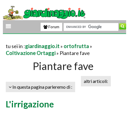
Forum
tu sei in :
giardinaggio.it
»
ortofrutta
»
Coltivazione Ortaggi
» Piantare fave
Piantare fave
altri articoli:
In questa pagina parleremo di :
L'irrigazione