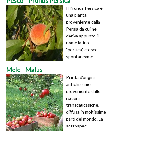
Pesco - Prunus Persica
Il Prunus Persica è
una pianta
proveniente dalla
Persia da cui ne
deriva appunto il
nome latino
"persica", cresce
spontaneame ...
Melo - Malus
Pianta d'origini
antichissime
proveniente dalle
regioni
transcaucasiche,
diffusa in moltissime
parti del mondo. La
sottospeci ...