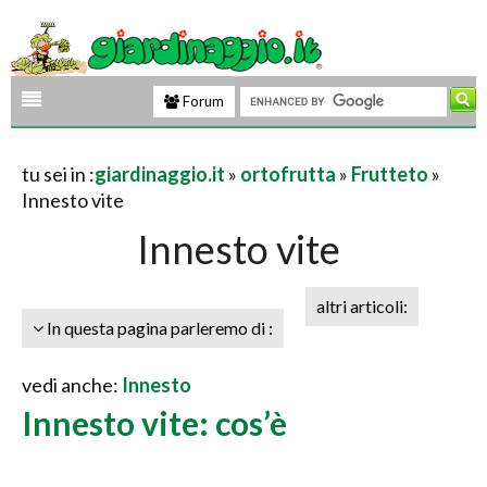
Forum
tu sei in :
giardinaggio.it
»
ortofrutta
»
Frutteto
»
Innesto vite
Innesto vite
altri articoli:
In questa pagina parleremo di :
vedi anche:
Innesto
Innesto vite: cos’è