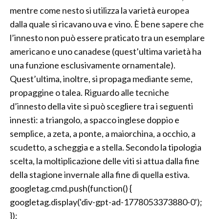
mentre come nesto si utilizza la varietà europea
dalla quale si ricavano uva e vino. È bene sapere che
l’innesto non può essere praticato tra un esemplare
americano e uno canadese (quest’ultima varietà ha
una funzione esclusivamente ornamentale).
Quest’ultima, inoltre, si propaga mediante seme,
propaggine o talea. Riguardo alle tecniche
d’innesto della vite si può scegliere tra i seguenti
innesti: a triangolo, a spacco inglese doppio e
semplice, a zeta, a ponte, a maiorchina, a occhio, a
scudetto, a scheggia e a stella. Secondo la tipologia
scelta, la moltiplicazione delle viti si attua dalla fine
della stagione invernale alla fine di quella estiva.
googletag.cmd.push(function() {
googletag.display('div-gpt-ad-1778053373880-0');
});