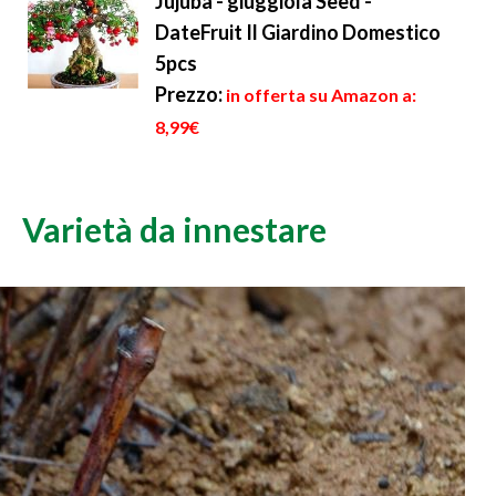
Jujuba - giuggiola Seed -
DateFruit Il Giardino Domestico
5pcs
Prezzo:
in offerta su Amazon a:
8,99€
Varietà da innestare