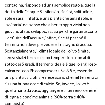
contadina, risponde ad una semplice regola, quella
detta delle "cinque S": silenzio, siccità, solitudine,
sole e sassi. Infatti, è una pianta che ama il sole, è
"solitaria" nel senso che alberi troppo vicini non
giovano al suo sviluppo, i sassi perché garantiscono
il defluire dell'acqua e, infine, siccità perché il
terreno non deve prevedere il ristagno di acqua.
Sostanzialmente, il clima ideale dell'olivo è mite,
senza sbalzi termici e con temperature non al di
sotto dei 5 gradi. Il terreno ideale è quello argilloso-
calcareo, con Ph compreso tra 5 e 8.5 e, essendo
una pianta calciofila, è necessario che nel terreno ci
sia una buona dose di calcio. Se, invece, l'olivo è
quello nano da vaso, aggiungere al terreno, cenere
di legna e concime animale (60% terra e 40%
composto)