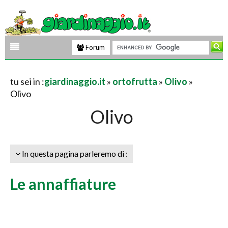
Forum
tu sei in :
giardinaggio.it
»
ortofrutta
»
Olivo
»
Olivo
Olivo
In questa pagina parleremo di :
Le annaffiature