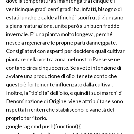
dove la temperatura si mantenga tra i cinque e i
venticinque gradi centigradi; ha, infatti, bisogno di
estati lunghe e calde affinché i suoi frutti giungano
a piena maturazione, unite però a un buon freddo
invernale. E’ una pianta molto longeva, perché
riesce a rigenerare le proprie parti danneggiate.
Consigliatevi con esperti per decidere quali cultivar
piantare nella vostra zona: nel nostro Paese se ne
contano circa cinquecento. Se avete intenzione di
avviare una produzione di olio, tenete conto che
questo è fortemente influenzato dalla cultivar.
Inoltre, la “tipicità” dell’olio, e quindi i suoi marchi di
Denominazione di Origine, viene attribuita se sono
rispettati i criteri che stabiliscono le varietà del
proprio territorio.
googletag.cmd.push(function() {