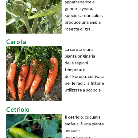
appartenente al
genere cynara,
specie cardunculus;
produce una ampia
rosetta di gra ...
Carota
La carota è una
pianta originaria
delle regioni
temperate
dell'Europa, coltivata
per le radici a fittone
utilizzate a scopo a ...
Cetriolo
Il cetriolo, cucumis
sativus, è una pianta
annuale,
appartenente al