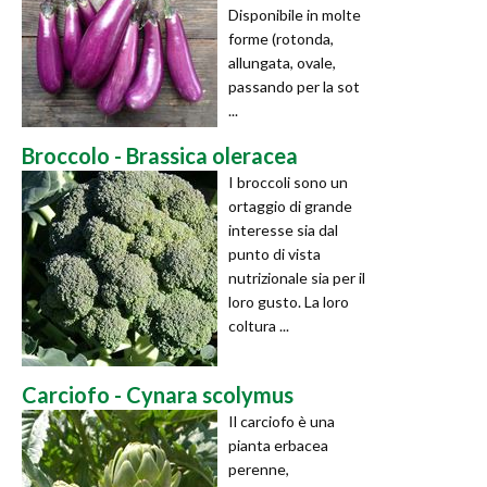
Disponibile in molte
forme (rotonda,
allungata, ovale,
passando per la sot
...
Broccolo - Brassica oleracea
I broccoli sono un
ortaggio di grande
interesse sia dal
punto di vista
nutrizionale sia per il
loro gusto. La loro
coltura ...
Carciofo - Cynara scolymus
Il carciofo è una
pianta erbacea
perenne,