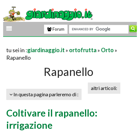
Forum
tu sei in :
giardinaggio.it
»
ortofrutta
»
Orto
»
Rapanello
Rapanello
altri articoli:
In questa pagina parleremo di :
Coltivare il rapanello:
irrigazione