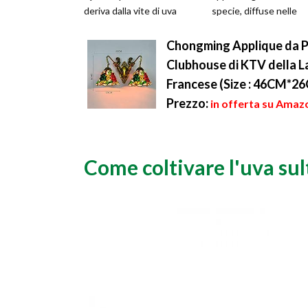
deriva dalla vite di uva
specie, diffuse nelle
sultanina che gene...
regioni temperate
dell'emisfero boreale, s.
Chongming Applique da Par
Clubhouse di KTV della L
Francese (Size : 46CM*2
Prezzo:
in offerta su Amaz
Come coltivare l'uva su