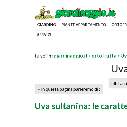
GIARDINO
PIANTE APPARTAMENTO
ORTOFR
SERVIZI
tu sei in :
giardinaggio.it
»
ortofrutta
»
Uv
Uva
altri art
In questa pagina parleremo di :
Uva sultanina: le caratt