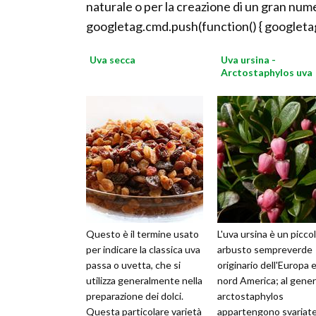
naturale o per la creazione di un gran nume
googletag.cmd.push(function() { googletag
Uva secca
Uva ursina -
Arctostaphylos uva
Questo è il termine usato
L'uva ursina è un picco
per indicare la classica uva
arbusto sempreverde
passa o uvetta, che si
originario dell'Europa e
utilizza generalmente nella
nord America; al gene
preparazione dei dolci.
arctostaphylos
Questa particolare varietà
appartengono svariat