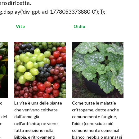
ro di ricette.
.display('div-gpt-ad-1778053373880-0'); });
Vite
Oidio
lo
La vite è una delle piante
Come tutte le malattie
che venivano coltivate
crittogame, dette anche
 del
dall'uomo già
comunemente fungine,
re
nell'antichità; ne viene
l'oidio (conosciuto più
fatta menzione nella
comunemente come mal
e
Bibbia, e ritrovamenti
bianco, nebbia o manna) si