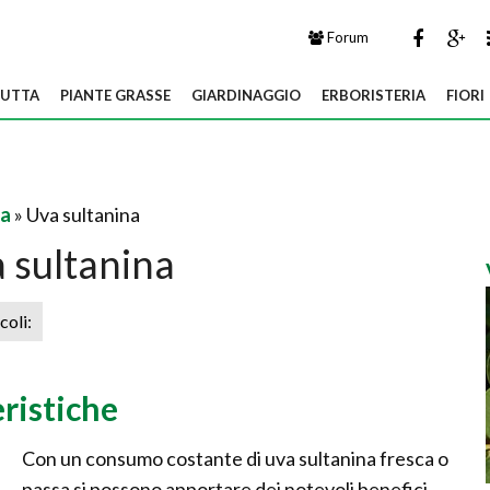
Forum
UTTA
PIANTE GRASSE
GIARDINAGGIO
ERBORISTERIA
FIORI
a
» Uva sultanina
 sultanina
icoli:
eristiche
Con un consumo costante di uva sultanina fresca o
passa si possono apportare dei notevoli benefici