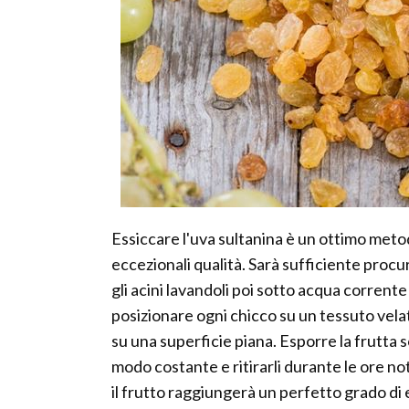
Essiccare l'uva sultanina è un ottimo met
eccezionali qualità. Sarà sufficiente procu
gli acini lavandoli poi sotto acqua corren
posizionare ogni chicco su un tessuto vela
su una superficie piana. Esporre la frutta sot
modo costante e ritirarli durante le ore no
il frutto raggiungerà un perfetto grado di