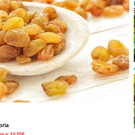
oria
n a: 16,05€