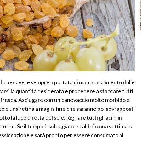
odo per avere sempre a portata di mano un alimento dalle
rarsi la quantità desiderata e procedere a staccare tutti
te fresca. Asciugare con un canovaccio molto morbido e
to o una retina a maglia fine che saranno poi sovrapposti
to la luce diretta del sole. Rigirare tutti gli acini in
tturne. Se il tempo è soleggiato e caldo in una settimana
 essiccazione e sarà pronto per essere consumato al