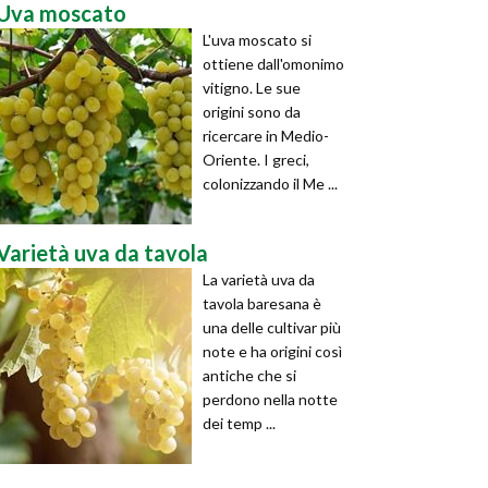
Uva moscato
L'uva moscato si
ottiene dall'omonimo
vitigno. Le sue
origini sono da
ricercare in Medio-
Oriente. I greci,
colonizzando il Me ...
Varietà uva da tavola
La varietà uva da
tavola baresana è
una delle cultivar più
note e ha origini così
antiche che si
perdono nella notte
dei temp ...