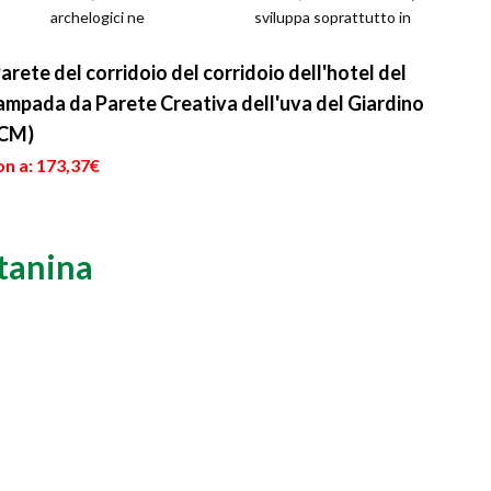
archelogici ne
sviluppa soprattutto in
testimoniano la
presenza di condizioni
..
coltivazione già dal
climatiche um...
ete del corridoio del corridoio dell'hotel del
periodo neoliti...
ampada da Parete Creativa dell'uva del Giardino
6CM)
on a: 173,37€
ltanina