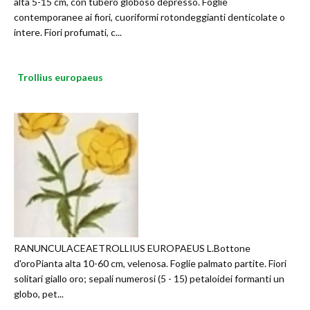
alta 5-15 cm, con tubero globoso depresso. Foglie
contemporanee ai fiori, cuoriformi rotondeggianti denticolate o
intere. Fiori profumati, c...
Trollius europaeus
RANUNCULACEAETROLLIUS EUROPAEUS L.Bottone
d'oroPianta alta 10-60 cm, velenosa. Foglie palmato partite. Fiori
solitari giallo oro; sepali numerosi (5 - 15) petaloidei formanti un
globo, pet...