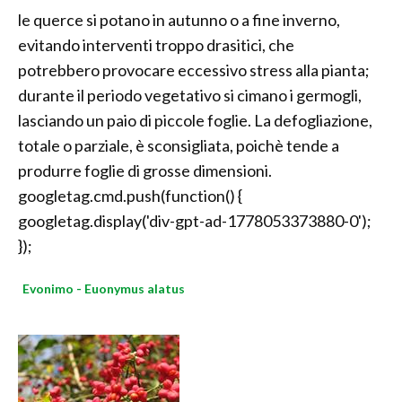
le querce si potano in autunno o a fine inverno,
evitando interventi troppo drasitici, che
potrebbero provocare eccessivo stress alla pianta;
durante il periodo vegetativo si cimano i germogli,
lasciando un paio di piccole foglie. La defogliazione,
totale o parziale, è sconsigliata, poichè tende a
produrre foglie di grosse dimensioni.
googletag.cmd.push(function() {
googletag.display('div-gpt-ad-1778053373880-0');
});
Evonimo - Euonymus alatus