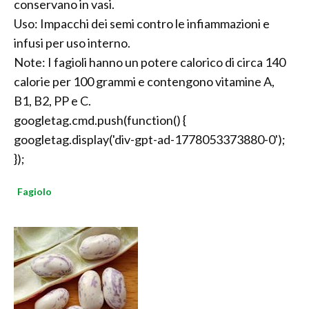
conservano in vasi.
Uso: Impacchi dei semi contro le infiammazioni e
infusi per uso interno.
Note: I fagioli hanno un potere calorico di circa 140
calorie per 100 grammi e contengono vitamine A,
B1, B2, PP e C.
googletag.cmd.push(function() {
googletag.display('div-gpt-ad-1778053373880-0');
});
Fagiolo