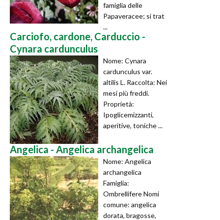
famiglia delle
Papaveracee; si trat
...
Carciofo, cardone, Carduccio -
Cynara cardunculus
Nome: Cynara
cardunculus var.
altilis L. Raccolta: Nei
mesi più freddi.
Proprietà:
Ipoglicemizzanti,
aperitive, toniche ...
Angelica - Angelica archangelica
Nome: Angelica
archangelica
Famiglia:
Ombrellifere Nomi
comune: angelica
dorata, bragosse,