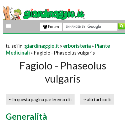
Forum
tu sei in :
giardinaggio.it
»
erboristeria
»
Piante
Medicinali
» Fagiolo - Phaseolus vulgaris
Fagiolo - Phaseolus
vulgaris
In questa pagina parleremo di :
altri articoli:
Generalità