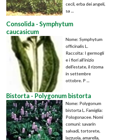
cecil, erba dei angeli,
sa ...
Consolida - Symphytum
caucasicum
Nome: Symphytum
officinalis L.
Raccolta: I germogli
e i fiori all'inizio
dell'estate, il rizoma
in settembre
ottobre. P ...
Bistorta - Polygonum bistorta
Nome: Polygonum
bistorta L. Famiglia:
Pologonacee. Nomi
comuni: savarin
salvadi, tortorete,
lazzuola, amarella,