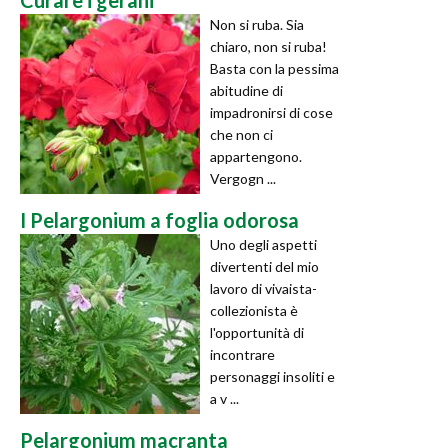
Non si ruba. Sia
chiaro, non si ruba!
Basta con la pessima
abitudine di
impadronirsi di cose
che non ci
appartengono.
Vergogn ...
I Pelargonium a foglia odorosa
Uno degli aspetti
divertenti del mio
lavoro di vivaista-
collezionista è
l'opportunità di
incontrare
personaggi insoliti e
a v ...
Pelargonium macranta