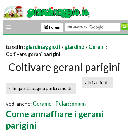
Forum
tu sei in :
giardinaggio.it
»
giardino
»
Gerani
»
Coltivare gerani parigini
Coltivare gerani parigini
altri articoli:
In questa pagina parleremo di :
vedi anche:
Geranio - Pelargonium
Come annaffiare i gerani
parigini