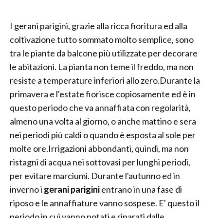
I gerani parigini, grazie alla ricca fioritura ed alla
coltivazione tutto sommato molto semplice, sono
tra le piante da balcone più utilizzate per decorare
le abitazioni. La pianta non teme il freddo, ma non
resiste a temperature inferiori allo zero.Durante la
primavera e l'estate fiorisce copiosamente ed è in
questo periodo che va annaffiata con regolarità,
almeno una volta al giorno, o anche mattino e sera
nei periodi più caldi o quando è esposta al sole per
molte ore.Irrigazioni abbondanti, quindi, ma non
ristagni di acqua nei sottovasi per lunghi periodi,
per evitare marciumi. Durante l'autunno ed in
inverno i
gerani parigini
entrano in una fase di
riposo e le annaffiature vanno sospese. E' questo il
periodo in cui vanno potati e riparati dalle