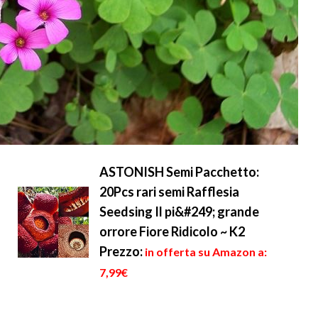
ASTONISH Semi Pacchetto:
20Pcs rari semi Rafflesia
Seedsing Il pi&#249; grande
orrore Fiore Ridicolo ~ K2
Prezzo:
in offerta su Amazon a:
7,99€