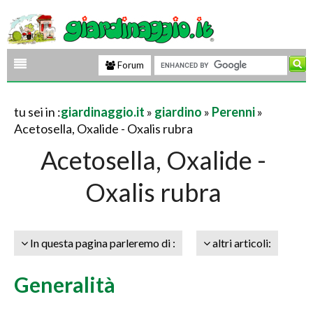
Forum
tu sei in :
giardinaggio.it
»
giardino
»
Perenni
»
Acetosella, Oxalide - Oxalis rubra
Acetosella, Oxalide -
Oxalis rubra
In questa pagina parleremo di :
altri articoli:
Generalità