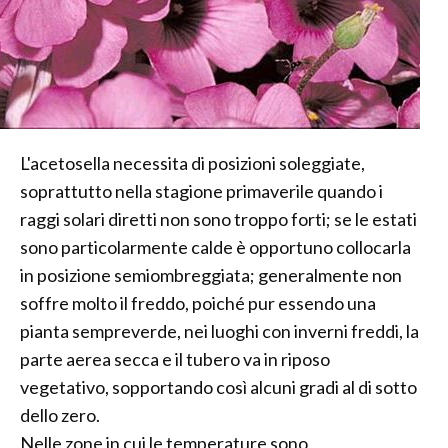
L'acetosella necessita di posizioni soleggiate,
soprattutto nella stagione primaverile quando i
raggi solari diretti non sono troppo forti; se le estati
sono particolarmente calde è opportuno collocarla
in posizione semiombreggiata; generalmente non
soffre molto il freddo, poiché pur essendo una
pianta sempreverde, nei luoghi con inverni freddi, la
parte aerea secca e il tubero va in riposo
vegetativo, sopportando così alcuni gradi al di sotto
dello zero.
Nelle zone in cui le temperature sono