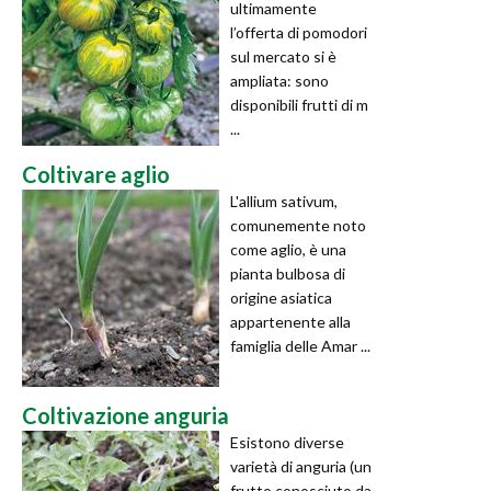
ultimamente
l’offerta di pomodori
sul mercato si è
ampliata: sono
disponibili frutti di m
...
Coltivare aglio
L'allium sativum,
comunemente noto
come aglio, è una
pianta bulbosa di
origine asiatica
appartenente alla
famiglia delle Amar ...
Coltivazione anguria
Esistono diverse
varietà di anguria (un
frutto conosciuto da