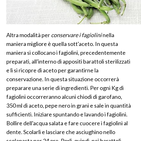
Altra modalità per
conservare i fagiolini
nella
maniera migliore è quella sott'aceto. In questa
maniera si collocano i fagiolini, precedentemente
preparati, all'interno di appositi barattoli sterilizzati
e li si ricopre di aceto per garantirne la
conservazione. In questa situazione occorrerà
preparare una serie di ingredienti. Per ogni Kg di
fagiolini occorreranno alcuni chiodi di garofano,
350 ml di aceto, pepe nero in grani e sale in quantità
sufficienti. Iniziare spuntando e lavando i fagiolini.
Bollire dell'acqua salata e fare cuocere i fagiolini al
dente. Scolarli e lasciare che asciughino nello
scolapasta per 24 ore. Porli, quindi, nei barattoli