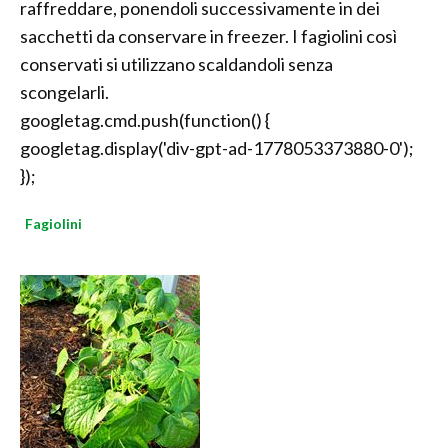
raffreddare, ponendoli successivamente in dei
sacchetti da conservare in freezer. I fagiolini così
conservati si utilizzano scaldandoli senza
scongelarli.
googletag.cmd.push(function() {
googletag.display('div-gpt-ad-1778053373880-0');
});
Fagiolini