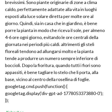
brevissimi. Sono piante originarie di zone a clima
caldo, perfettamente adattate alla vita in luoghi
esposti alla luce solare diretta per molte ore al
giorno. Quindi, sia in casa che in giardino, è bene
porre la pianta in modo che riceva il sole, per almeno
4-6 ore ogni giorno, evitando le ore centrali della
giornata nei periodi più caldi. altrimenti gli steli
floreali tendono ad allungarsi molto e la pianta
tende a produrre un numero sempre inferiore di
boccioli. Dopo la fioritura, quando tutti i fiori sono
appassiti, è bene tagliare lo stelo che li porta, alla
base, vicino al centro della rosellina di foglie.
googletag.cmd.push(function() {
googletag.display('div-gpt-ad-1778053373880-0');
});