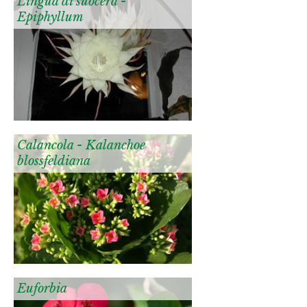
Lingua di suocera -
Epiphyllum
Calancola - Kalanchoe
blossfeldiana
Euforbia