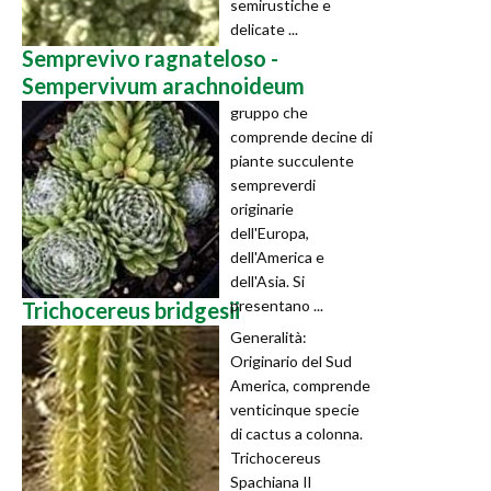
semirustiche e
delicate ...
Semprevivo ragnateloso -
Sempervivum arachnoideum
gruppo che
comprende decine di
piante succulente
sempreverdi
originarie
dell'Europa,
dell'America e
dell'Asia. Si
presentano ...
Trichocereus bridgesii
Generalità:
Originario del Sud
America, comprende
venticinque specie
di cactus a colonna.
Trichocereus
Spachiana Il