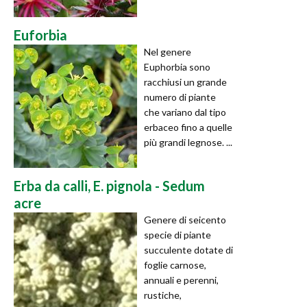
Euforbia
Nel genere
Euphorbia sono
racchiusi un grande
numero di piante
che variano dal tipo
erbaceo fino a quelle
più grandi legnose. ...
Erba da calli, E. pignola - Sedum
acre
Genere di seicento
specie di piante
succulente dotate di
foglie carnose,
annuali e perenni,
rustiche,