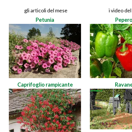
gli articoli del mese
i video de
Petunia
Pepero
Caprifoglio rampicante
Ravane