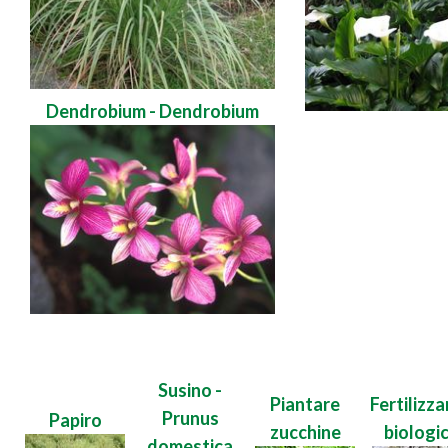
Dendrobium - Dendrobium
Susino -
Piantare
Fertilizz
Prunus
Papiro
zucchine
biologi
domestica