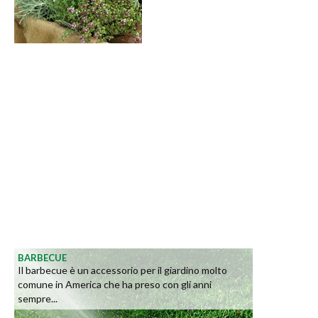
BARBECUE
Il barbecue è un accessorio per il giardino molto
comune in America che ha preso con gli anni
sempre...