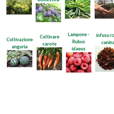
Lampone -
infuso r
Coltivare
Coltivazione
Rubus
canin
carote
anguria
idaeus