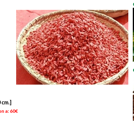
 cm.]
on a: 60€