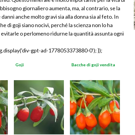
 fabbisogno giornaliero aumenta, ma, al contrario, se la
anni anche molto gravi sia alla donna sia al feto. In
he di goji siano nocivi, perché la scienza non lo ha
evitarle o perlomeno ridurne la quantità assunta ogni
.display('div-gpt-ad-1778053373880-0'); });
Goji
Bacche di goji vendita