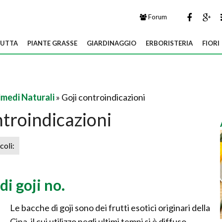
Forum
UTTA
PIANTE GRASSE
GIARDINAGGIO
ERBORISTERIA
FIORI
imedi Naturali
» Goji controindicazioni
ntroindicazioni
icoli:
di goji no.
Le bacche di goji sono dei frutti esotici originari della
Cina, il cui utilizzo negli ultimi tempi si è diffuso