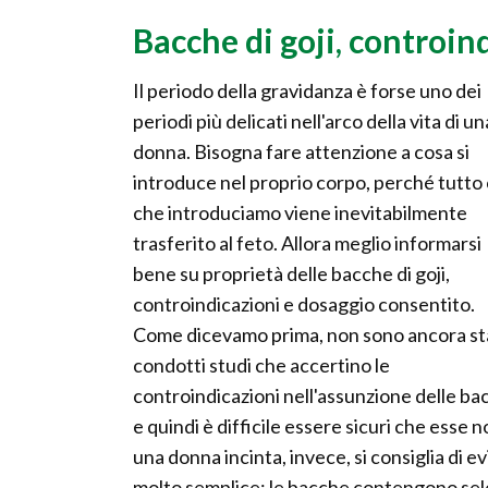
Bacche di goji, controin
Il periodo della gravidanza è forse uno dei
periodi più delicati nell'arco della vita di un
donna. Bisogna fare attenzione a cosa si
introduce nel proprio corpo, perché tutto 
che introduciamo viene inevitabilmente
trasferito al feto. Allora meglio informarsi
bene su proprietà delle bacche di goji,
controindicazioni e dosaggio consentito.
Come dicevamo prima, non sono ancora st
condotti studi che accertino le
controindicazioni nell'assunzione delle ba
e quindi è difficile essere sicuri che esse 
una donna incinta, invece, si consiglia di 
molto semplice: le bacche contengono sele