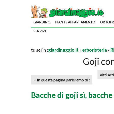
GIARDINO
PIANTE APPARTAMENTO
ORTOFR
SERVIZI
tu sei in :
giardinaggio.it
»
erboristeria
»
R
Goji co
altri art
In questa pagina parleremo di :
Bacche di goji sì, bacche 