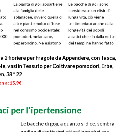
La pianta di goji appartiene
Le bacche di goji sono
i
alla famiglia delle
considerate un elisir di
tato
solanacee, ovvero quella di
lunga vita, ciò viene
a.
altre piante molto diffuse
testimoniato anche dalla
lo
nel consumo occidentale:
longevità dei popoli
 2000
pomodori, melanzane,
asiatici che sin dalla notte
peperoncino. Ne esistono
dei tempi ne hanno fatto,
due specie, chiamate una
e ne fanno tutt'oggi, un
...
larg...
 2 fioriere per Fragole da Appendere, con Tasca,
le, vasi in Tessuto per Coltivare pomodori, Erbe,
en, 38 * 22
n a: 15,9€
aci per l'ipertensione
Le bacche di goji, a quanto si dice, sembra
godino di tantissimi effetti benefici, ma