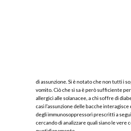
di assunzione. Si è notato che non tutti i 
vomito. Ciò che si sa è però sufficiente per
allergici alle solanacee, a chi soffre di dia
casi l'assunzione delle bacche interagisc
degli immunosoppressori prescritti a seguit
cercando di analizzare quali siano le vere 
quotidianamente.