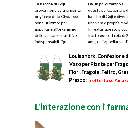
Le bacche di Goji
Da un po' di tempo a
provengono da una pianta
questa parte, parlare d
originaria della Cina. Esse
bacche di Goji è diven
sono utilizzare per
una vera e propria mod
apportare all’organismo
In realtà, questo picco
delle sostanze nutritive
frutto gode, da più di
indispensabili. Queste
anni, dell'appellativo di
bacche sono di colore
"frutto della longevit...
arancio e rosso...
LouisaYork, Confezione da
Vaso per Piante per Frago
Fiori, Fragole, Feltro, Gre
Prezzo:
in offerta su Amazo
L'interazione con i farm