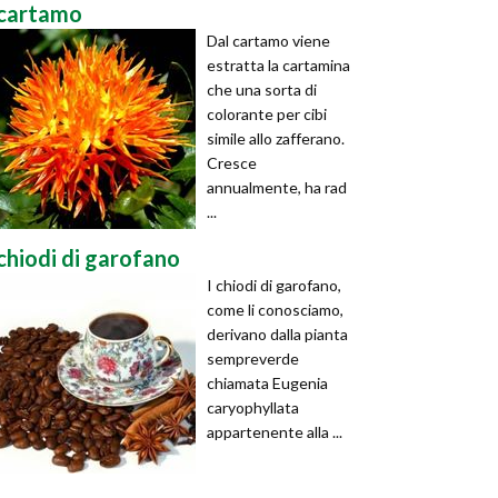
cartamo
Dal cartamo viene
estratta la cartamina
che una sorta di
colorante per cibi
simile allo zafferano.
Cresce
annualmente, ha rad
...
chiodi di garofano
I chiodi di garofano,
come li conosciamo,
derivano dalla pianta
sempreverde
chiamata Eugenia
caryophyllata
appartenente alla ...