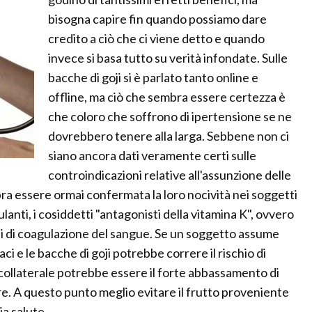
bisogna capire fin quando possiamo dare
credito a ciò che ci viene detto e quando
invece si basa tutto su verità infondate. Sulle
bacche di goji si è parlato tanto online e
offline, ma ciò che sembra essere certezza è
che coloro che soffrono di ipertensione se ne
dovrebbero tenere alla larga. Sebbene non ci
siano ancora dati veramente certi sulle
controindicazioni relative all'assunzione delle
 essere ormai confermata la loro nocività nei soggetti
ulanti, i cosiddetti "antagonisti della vitamina K", ovvero
si di coagulazione del sangue. Se un soggetto assume
e le bacche di goji potrebbe correre il rischio di
 collaterale potrebbe essere il forte abbassamento di
e. A questo punto meglio evitare il frutto proveniente
a salute.