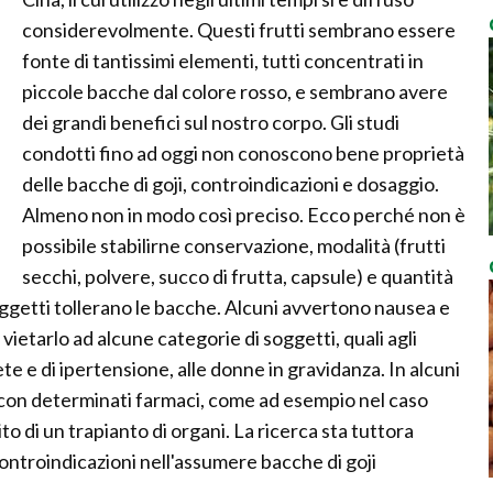
considerevolmente. Questi frutti sembrano essere
fonte di tantissimi elementi, tutti concentrati in
piccole bacche dal colore rosso, e sembrano avere
dei grandi benefici sul nostro corpo. Gli studi
condotti fino ad oggi non conoscono bene proprietà
delle bacche di goji, controindicazioni e dosaggio.
Almeno non in modo così preciso. Ecco perché non è
possibile stabilirne conservazione, modalità (frutti
secchi, polvere, succo di frutta, capsule) e quantità
soggetti tollerano le bacche. Alcuni avvertono nausea e
 vietarlo ad alcune categorie di soggetti, quali agli
bete e di ipertensione, alle donne in gravidanza. In alcuni
e con determinati farmaci, come ad esempio nel caso
o di un trapianto di organi. La ricerca sta tuttora
controindicazioni nell'assumere bacche di goji