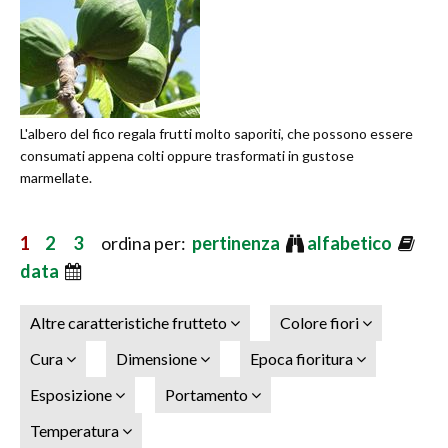
L'albero del fico regala frutti molto saporiti, che possono essere
consumati appena colti oppure trasformati in gustose
marmellate.
1
2
3
ordina per:
pertinenza
alfabetico
data
Altre caratteristiche frutteto
Colore fiori
Cura
Dimensione
Epoca fioritura
Esposizione
Portamento
Temperatura