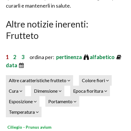
curarli e mantenerli in salute.
Altre notizie inerenti:
Frutteto
1
2
3
ordina per:
pertinenza
alfabetico
data
Altre caratteristiche frutteto
Colore fiori
Cura
Dimensione
Epoca fioritura
Esposizione
Portamento
Temperatura
Ciliegio - Prunus avium