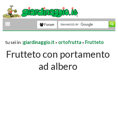
Forum
tu sei in :
giardinaggio.it
»
ortofrutta
»
Frutteto
Frutteto con portamento
ad albero