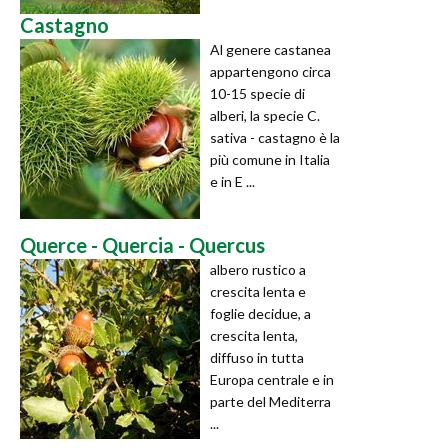
Castagno
Al genere castanea
appartengono circa
10-15 specie di
alberi, la specie C.
sativa - castagno è la
più comune in Italia
e in E ...
Querce - Quercia - Quercus
albero rustico a
crescita lenta e
foglie decidue, a
crescita lenta,
diffuso in tutta
Europa centrale e in
parte del Mediterra
...