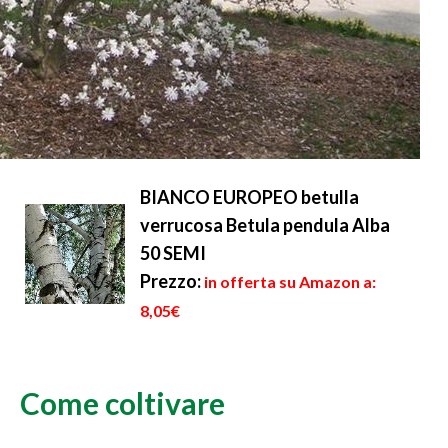
BIANCO EUROPEO betulla
verrucosa Betula pendula Alba
50 SEMI
Prezzo:
in offerta su Amazon a:
8,05€
Come coltivare