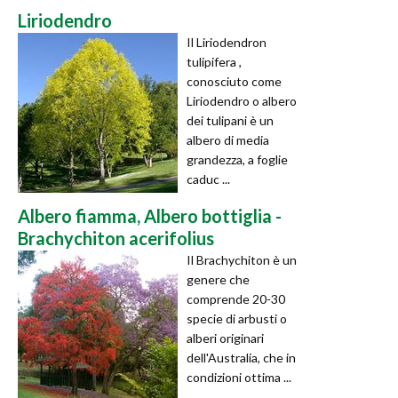
Liriodendro
Il Liriodendron
tulipifera ,
conosciuto come
Liriodendro o albero
dei tulipani è un
albero di media
grandezza, a foglie
caduc ...
Albero fiamma, Albero bottiglia -
Brachychiton acerifolius
Il Brachychiton è un
genere che
comprende 20-30
specie di arbusti o
alberi originari
dell'Australia, che in
condizioni ottima ...