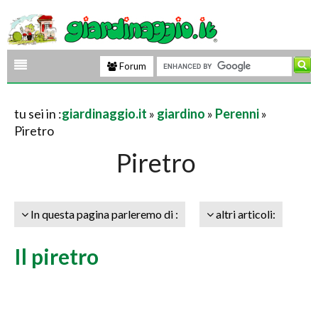
Forum
tu sei in :
giardinaggio.it
»
giardino
»
Perenni
»
Piretro
Piretro
In questa pagina parleremo di :
altri articoli:
Il piretro