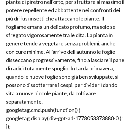
piante di piretro nell'orto, per sfruttare al massimo il
potere repellente ed abbattente nei confronti dei
più diffusi insetti che attaccano le piante. Il
fogliame emana un delicato profumo, ma solo se
sfregato vigorosamente tra le dita. La pianta in
genere tende a vegetare senza problemi, anche
con cure minime. All'arrivo dell'autunno le foglie
disseccano progressivamente, fino a lasciare il pane
di radici totalmente spoglio. In tarda primavera,
quando le nuove foglie sono già ben sviluppate, si
possono dissotterrare i cespi, per dividerli dando
vita a nuove piccole piante, da coltivare
separatamente.
googletag.cmd.push(function() {
googletag.display('div-gpt-ad-1778053373880-0');
});