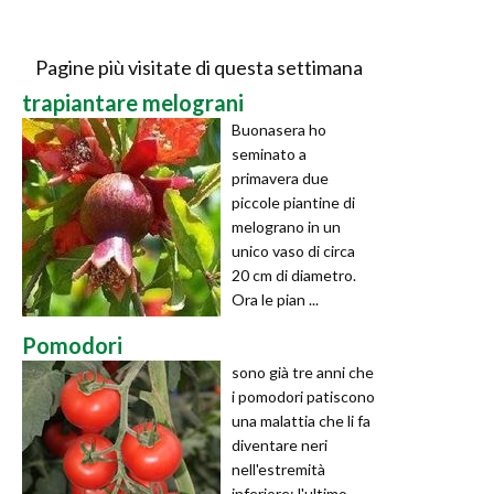
Pagine più visitate di questa settimana
trapiantare melograni
Buonasera ho
seminato a
primavera due
piccole piantine di
melograno in un
unico vaso di circa
20 cm di diametro.
Ora le pian ...
Pomodori
sono già tre anni che
i pomodori patiscono
una malattia che li fa
diventare neri
nell'estremità
inferiore: l'ultimo