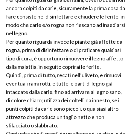
ancora colpiti da carie, sicuramente la prima cosa da
fare consiste nel disinfettare e chiudere le ferite, in
modo che carie e/o rogna non riescano ad insediarsi
nel legno.
Per quanto riguarda invece le piante già affette da
rogna, prima di disinfettare o di praticare qualsiasi
tipo di cura, è opportuno rimuovere il legno affetto
dalla malattia, in seguito coprirai le ferite.
Quindi, prima di tutto, recati nell’uliveto, e rimuovi
eventuali rami rotti, e tutte le parti di legno già
intaccate dalla carie, fino ad arrivare al legno sano,
di colore chiaro; utilizza dei coltelli da innesto, se i
punti colpiti da carie sono piccoli, o qualsiasi altro
attrezzo che produca un taglio netto e non
sfilacciato o slabbrato.
Ogni volta che ti sposti da un albero ad un altro, o da