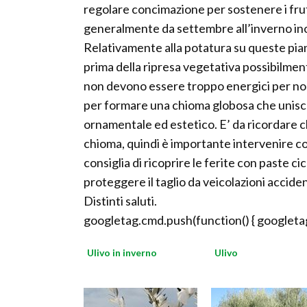
regolare concimazione per sostenere i fru
generalmente da settembre all’inverno inol
Relativamente alla potatura su queste pian
prima della ripresa vegetativa possibilmente 
non devono essere troppo energici per non l
per formare una chioma globosa che unisce i
ornamentale ed estetico. E’ da ricordare ch
chioma, quindi è importante intervenire con 
consiglia di ricoprire le ferite con paste ci
proteggere il taglio da veicolazioni accident
Distinti saluti.
googletag.cmd.push(function() { googletag
Ulivo in inverno
Ulivo