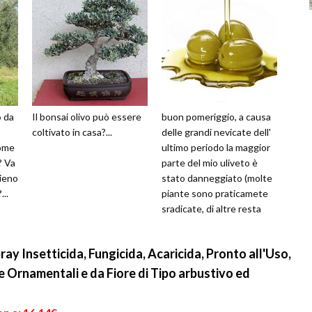
o
da
Il bonsai olivo può essere
buon pomeriggio, a causa
coltivato in casa?...
delle grandi nevicate dell'
Come
ultimo periodo la maggior
? Va
parte del mio uliveto è
pieno
stato danneggiato (molte
...
piante sono praticamete
sradicate, di altre resta
ben poco),quindi c'e b...
y Insetticida, Fungicida, Acaricida, Pronto all'Uso,
te Ornamentali e da Fiore di Tipo arbustivo ed