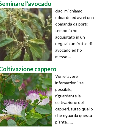
Seminare l'avocado
ciao, mi chiamo
edoardo ed avrei una
domanda da porti:
tempo fa ho
acquistato in un
negozio un frutto di
avocado ed ho
messo ...
Coltivazione cappero
Vorrei avere
informazioni, se
possibile,
riguardante la
coltivazione dei
capperi, tutto quello
che riguarda questa
pianta... ...