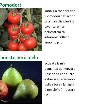
Pomodori
sono già tre anni che
i pomodori patiscono
una malattia che li fa
diventare neri
nell'estremità
inferiore: l'ultimo
anno ho p ...
Innesto pero melo
scusate la mia
domanda demenziale
! essendo che tutte
e due le specie sono
della stessa famiglia ,
è possibile innestare
un ...