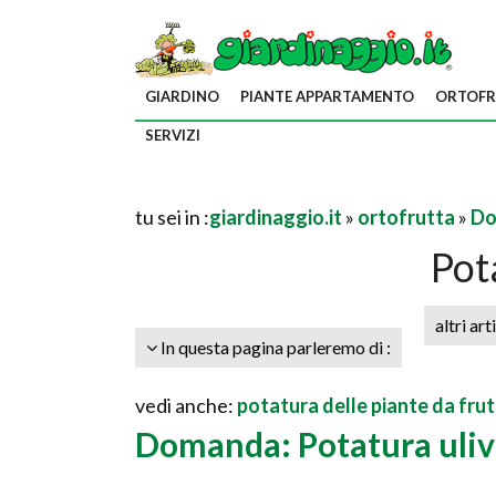
GIARDINO
PIANTE APPARTAMENTO
ORTOFR
SERVIZI
tu sei in :
giardinaggio.it
»
ortofrutta
»
Do
Pot
altri art
In questa pagina parleremo di :
vedi anche:
potatura delle piante da fru
Domanda: Potatura uli