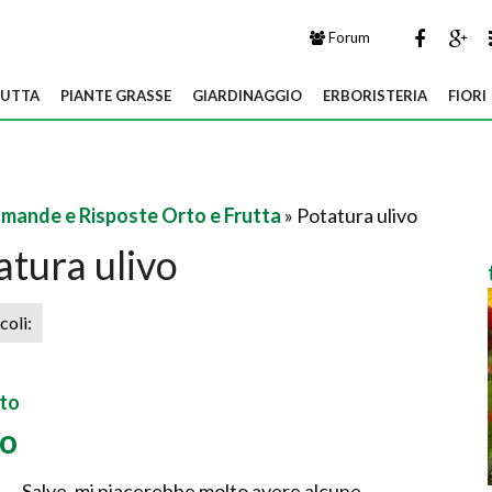
Forum
UTTA
PIANTE GRASSE
GIARDINAGGIO
ERBORISTERIA
FIORI
mande e Risposte Orto e Frutta
» Potatura ulivo
atura ulivo
icoli:
tto
vo
Salve, mi piacerebbe molto avere alcune