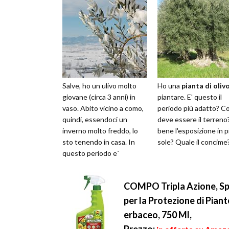
Salve, ho un ulivo molto
Ho una
pianta di oliv
giovane (circa 3 anni) in
piantare. E' questo il
vaso. Abito vicino a como,
periodo più adatto? 
quindi, essendoci un
deve essere il terreno
inverno molto freddo, lo
bene l'esposizione in 
sto tenendo in casa. In
sole? Quale il concime?
questo periodo e`
cresciuto un ramo nuovo
pieno di f...
COMPO Tripla Azione, Spra
per la Protezione di Pian
erbaceo, 750 Ml,