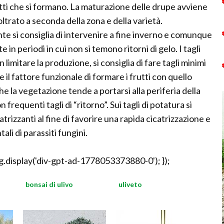
tti che si formano. La maturazione delle drupe avviene
trato a seconda della zona e della varietà.
te si consiglia di intervenire a fine inverno e comunque
in periodi in cui non si temono ritorni di gelo. I tagli
imitare la produzione, si consiglia di fare tagli minimi
l fattore funzionale di formare i frutti con quello
e la vegetazione tende a portarsi alla periferia della
frequenti tagli di “ritorno”. Sui tagli di potatura si
catrizzanti al fine di favorire una rapida cicatrizzazione e
ali di parassiti fungini.
.display('div-gpt-ad-1778053373880-0'); });
bonsai di ulivo
uliveto