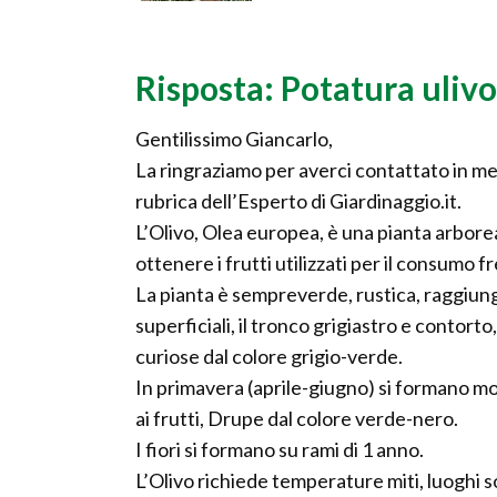
Risposta: Potatura ulivo
Gentilissimo Giancarlo,
La ringraziamo per averci contattato in meri
rubrica dell’Esperto di Giardinaggio.it.
L’Olivo, Olea europea, è una pianta arbore
ottenere i frutti utilizzati per il consumo fr
La pianta è sempreverde, rustica, raggiung
superficiali, il tronco grigiastro e contorto
curiose dal colore grigio-verde.
In primavera (aprile-giugno) si formano mol
ai frutti, Drupe dal colore verde-nero.
I fiori si formano su rami di 1 anno.
L’Olivo richiede temperature miti, luoghi so