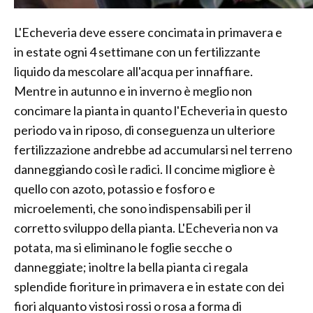
L'Echeveria deve essere concimata in primavera e
in estate ogni 4 settimane con un fertilizzante
liquido da mescolare all'acqua per innaffiare.
Mentre in autunno e in inverno è meglio non
concimare la pianta in quanto l'Echeveria in questo
periodo va in riposo, di conseguenza un ulteriore
fertilizzazione andrebbe ad accumularsi nel terreno
danneggiando così le radici. Il concime migliore è
quello con azoto, potassio e fosforo e
microelementi, che sono indispensabili per il
corretto sviluppo della pianta. L'Echeveria non va
potata, ma si eliminano le foglie secche o
danneggiate; inoltre la bella pianta ci regala
splendide fioriture in primavera e in estate con dei
fiori alquanto vistosi rossi o rosa a forma di