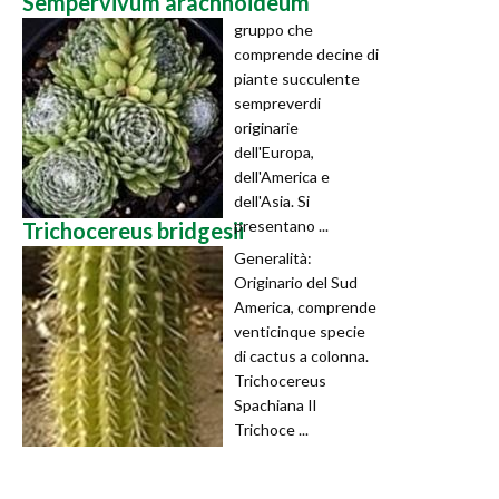
Sempervivum arachnoideum
gruppo che
comprende decine di
piante succulente
sempreverdi
originarie
dell'Europa,
dell'America e
dell'Asia. Si
presentano ...
Trichocereus bridgesii
Generalità:
Originario del Sud
America, comprende
venticinque specie
di cactus a colonna.
Trichocereus
Spachiana Il
Trichoce ...