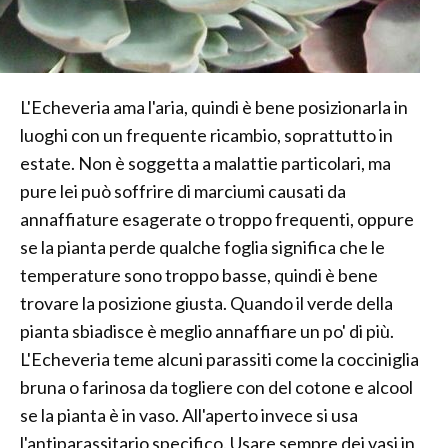
L'Echeveria ama l'aria, quindi è bene posizionarla in
luoghi con un frequente ricambio, soprattutto in
estate. Non è soggetta a malattie particolari, ma
pure lei può soffrire di marciumi causati da
annaffiature esagerate o troppo frequenti, oppure
se la pianta perde qualche foglia significa che le
temperature sono troppo basse, quindi è bene
trovare la posizione giusta. Quando il verde della
pianta sbiadisce è meglio annaffiare un po' di più.
L'Echeveria teme alcuni parassiti come la cocciniglia
bruna o farinosa da togliere con del cotone e alcool
se la pianta è in vaso. All'aperto invece si usa
l'antiparassitario specifico. Usare sempre dei vasi in