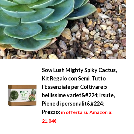
Sow Lush Mighty Spiky Cactus,
Kit Regalo con Semi, Tutto
l'Essenziale per Coltivare 5
bellissime variet&#224; irsute,
Piene di personalit&#224;
Prezzo:
in offerta su Amazon a:
21,84€