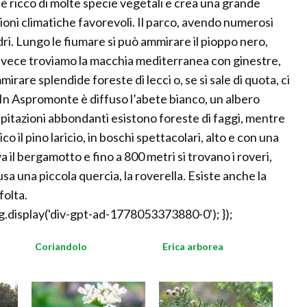
o, è ricco di molte specie vegetali e crea una grande
zioni climatiche favorevoli. Il parco, avendo numerosi
ndri. Lungo le fiumare si può ammirare il pioppo nero,
 invece troviamo la macchia mediterranea con ginestre,
mmirare splendide foreste di lecci o, se si sale di quota, ci
i. In Aspromonte è diffuso l’abete bianco, un albero
pitazioni abbondanti esistono foreste di faggi, mentre
o il pino laricio, in boschi spettacolari, alto e con una
a il bergamotto e fino a 800 metri si trovano i roveri,
usa una piccola quercia, la roverella. Esiste anche la
folta.
.display('div-gpt-ad-1778053373880-0'); });
Coriandolo
Erica arborea