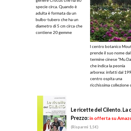
genere Crocus che ha 80
specie circa. Quando è
adulta è formata da un
bulbo-tubero che ha un
diametro di 5 cm circa che
contiene 20 gemme
indifferenziate da cui
hanno origine g...
l centro botanico Mou
prende il suo nome dal
termine cinese "Mu Da
che indica la peonia
arborea: infatti dal 199
centro ospita una
ricchissima collezione 
peonie cinesi, proveni
dalle z...
Le ricette del Cilento. La
Prezzo:
in offerta su Amazo
(Risparmi 1,5€)