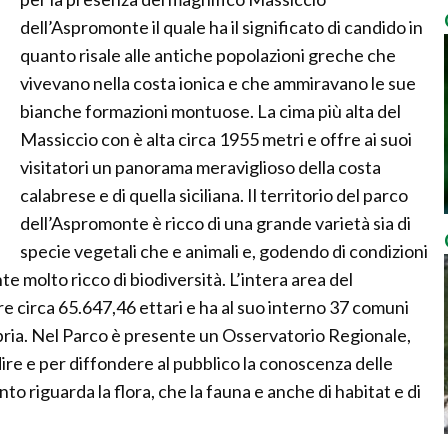
dell’Aspromonte il quale ha il significato di candido in
quanto risale alle antiche popolazioni greche che
vivevano nella costa ionica e che ammiravano le sue
bianche formazioni montuose. La cima più alta del
Massiccio con è alta circa 1955 metri e offre ai suoi
visitatori un panorama meraviglioso della costa
calabrese e di quella siciliana. Il territorio del parco
dell’Aspromonte è ricco di una grande varietà sia di
specie vegetali che e animali e, godendo di condizioni
te molto ricco di biodiversità. L’intera area del
e circa 65.647,46 ettari e ha al suo interno 37 comuni
bria. Nel Parco è presente un Osservatorio Regionale,
e e per diffondere al pubblico la conoscenza delle
to riguarda la flora, che la fauna e anche di habitat e di