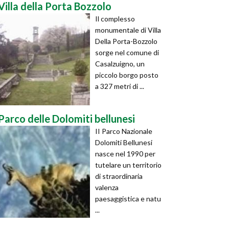
Villa della Porta Bozzolo
Il complesso
monumentale di Villa
Della Porta-Bozzolo
sorge nel comune di
Casalzuigno, un
piccolo borgo posto
a 327 metri di ...
Parco delle Dolomiti bellunesi
II Parco Nazionale
Dolomiti Bellunesi
nasce nel 1990 per
tutelare un territorio
di straordinaria
valenza
paesaggistica e natu
...