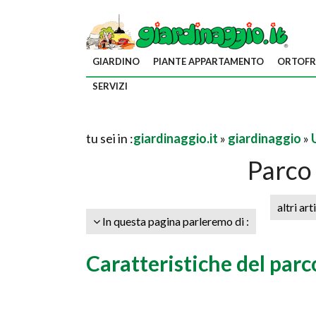
GIARDINO
PIANTE APPARTAMENTO
ORTOFR
SERVIZI
tu sei in :
giardinaggio.it
»
giardinaggio
»
Parco
altri art
In questa pagina parleremo di :
Caratteristiche del par