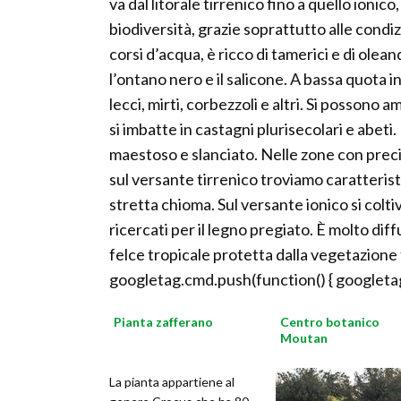
va dal litorale tirrenico fino a quello ionic
biodiversità, grazie soprattutto alle condi
corsi d’acqua, è ricco di tamerici e di olea
l’ontano nero e il salicone. A bassa quota
lecci, mirti, corbezzoli e altri. Si possono a
si imbatte in castagni plurisecolari e abet
maestoso e slanciato. Nelle zone con preci
sul versante tirrenico troviamo caratteristic
stretta chioma. Sul versante ionico si coltiv
ricercati per il legno pregiato. È molto diff
felce tropicale protetta dalla vegetazione 
googletag.cmd.push(function() { googletag
Pianta zafferano
Centro botanico
Moutan
La pianta appartiene al