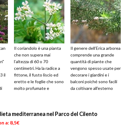
tan
Il coriandolo è una pianta
Il genere dell’Erica arborea
che non supera mai
comprende una grande
n"
l’altezza di 60 o 70
quantità di piante che
centimetri. Ha la radice a
vengono spesso usate per
3 il
fittone, il fusto liscio ed
decorare i giardini e i
eretto e le foglie che sono
balconi poiché sono facili
di
molto profumate e
da coltivare all'esterno
enti
differenti in funzione della
come all’interno, in un be...
pos...
 dieta mediterranea nel Parco del Cilento
n a: 8,5€