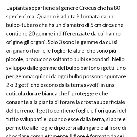
La pianta appartiene al genere Crocus che ha 80
specie circa. Quando è adulta è formata da un
bulbo-tubero che ha un diametro di 5 cm circa che
contiene 20 gemme indifferenziate da cui hanno
origine gli organi. Solo 3 sono le gemme da cui si
originano i fiori e le foglie; le altre, che sono più
piccole, producono soltanto bulbi secondari. Nello
sviluppo dalle gemme del bulbo partono i getti, uno
per gemma: quindi da ogni bulbo possono spuntare
2 o 3 getti che escono dalla terra avvolti in una
cuticola dura e bianca che li protegge e che
consente alla pianta di forare la crosta superficiale
del terreno. Il getto contiene foglie e fiori quasi del
tutto sviluppati e, quando esce dalla terra, si apre e
permette alle foglie di potersi allungare e al fiore di
sbocciare completamente.Il fiore è formato da sei