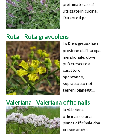
profumate, assai
utilizzate in cucina.
Durante il pe ...
Ruta - Ruta graveolens
La Ruta graveolens
proviene dall'Europa
meridionale, dove
può crescere a
carattere
spontaneo,
soprattutto nei
terreni pianegg ...
Valeriana - Valeriana officinalis
la Valeriana
officinalis è una
pianta officinale che
cresce anche