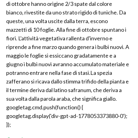
di ottobre hanno origine 2/3 spate dal colore
bianco, rivestite da uno strato rigido di tuniche. Da
queste, una volta uscite dalla terra, escono
mazzetti di 10 foglie. Alla fine di ottobre spuntano i
fiori. L'attività vegetativa rallenta d'inverno e
riprende a fine marzo quando genera i bulbi nuovi. A
maggio le foglie si essiccano gradatamente e a
giugno i bulbi nuovi avranno accumulato materiale e
potranno entrare nella fase di stasi.La spezia
zafferano si ricava dallo stimma trifido della pianta e
il termine deriva dal latino safranum, che deriva a
sua volta dalla parola araba, che significa giallo.
googletag.cmd.push(function() {
googletag.display('div-gpt-ad-1778053373880-0');
});