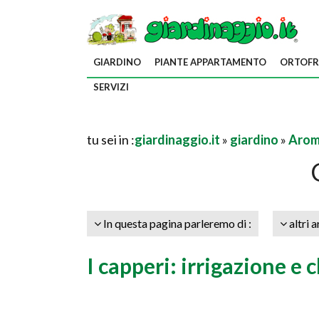
GIARDINO
PIANTE APPARTAMENTO
ORTOFR
SERVIZI
tu sei in :
giardinaggio.it
»
giardino
»
Arom
In questa pagina parleremo di :
altri a
I capperi: irrigazione e 