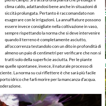
clima caldo, adattandosi bene anche in situazioni di
siccità prolungata. Pertanto è raccomandato non
esagerare con le irrigazioni. La annaffiature possono
essere invece consigliate nella coltivazione in vaso,
sempre rispettando la norma che si deve intervenire
quando il terreno è completamente asciutto,
all'occorrenza testandolo con un dito in profondità di
almeno un paio di centimetri per verificare che non si
tratti solo della superficie asciutta. Per le piante
me quelle spontanee, invece, il naturale processo di
iente. La norma su cui riflettere è che sarà più facile
orto idrico che farli morire per la mancanza d'acqua.
moderazione.