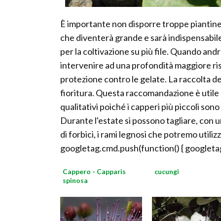
È importante non disporre troppe piantine a
che diventerà grande e sarà indispensabile
per la coltivazione su più file. Quando an
intervenire ad una profondità maggiore ris
protezione contro le gelate. La raccolta dei 
fioritura. Questa raccomandazione è utile sia
qualitativi poiché i capperi più piccoli s
Durante l'estate si possono tagliare, con un
di forbici, i rami legnosi che potremo utili
googletag.cmd.push(function() { googletag
Cappero - Capparis
cucungi
spinosa