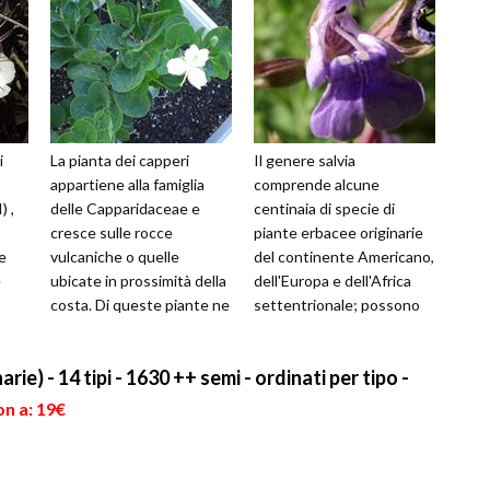
i
La pianta dei capperi
Il genere salvia
appartiene alla famiglia
comprende alcune
 ,
delle Capparidaceae e
centinaia di specie di
cresce sulle rocce
piante erbacee originarie
e
vulcaniche o quelle
del continente Americano,
e
ubicate in prossimità della
dell'Europa e dell'Africa
costa. Di queste piante ne
settentrionale; possono
esistono numerose
essere erbacee o veri e
varietà e alcune so...
propri arbusti, p...
rie) - 14 tipi - 1630 ++ semi - ordinati per tipo -
on a: 19€