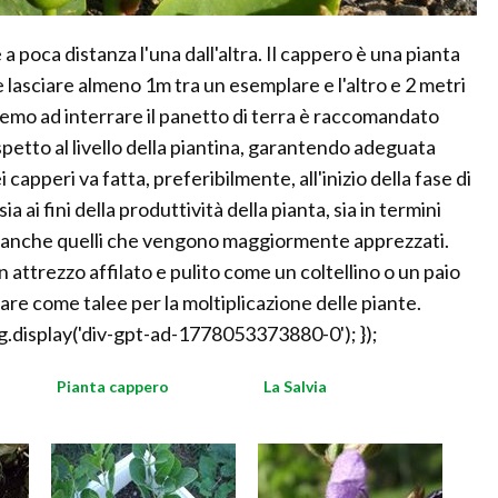
 poca distanza l'una dall'altra. Il cappero è una pianta
 lasciare almeno 1m tra un esemplare e l'altro e 2 metri
dremo ad interrare il panetto di terra è raccomandato
petto al livello della piantina, garantendo adeguata
capperi va fatta, preferibilmente, all'inizio della fase di
 ai fini della produttività della pianta, sia in termini
ono anche quelli che vengono maggiormente apprezzati.
 attrezzo affilato e pulito come un coltellino o un paio
zzare come talee per la moltiplicazione delle piante.
.display('div-gpt-ad-1778053373880-0'); });
Pianta cappero
La Salvia