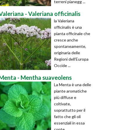
terreni pianegg ...
Valeriana - Valeriana officinalis
la Valeriana
officinalis è una
pianta officinale che
cresce anche
spontaneamente,
originaria delle
Regioni dell'Europa
Occide ...
Menta - Mentha suaveolens
La Menta è una delle
piante aromatiche
più diffuse e
coltivate,
soprattutto per il
fatto che gli oli
essenziali in essa
conte ...