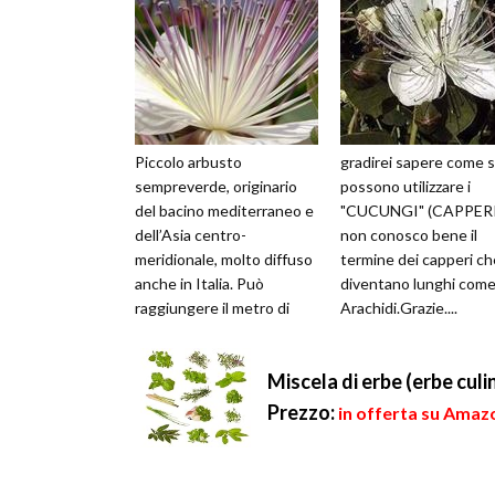
Piccolo arbusto
gradirei sapere come s
sempreverde, originario
possono utilizzare i
del bacino mediterraneo e
"CUCUNGI" (CAPPERI)
dell’Asia centro-
non conosco bene il
meridionale, molto diffuso
termine dei capperi ch
anche in Italia. Può
diventano lunghi com
raggiungere il metro di
Arachidi.Grazie....
altezza, e generalmente si
sviluppa come copr...
Miscela di erbe (erbe culina
Prezzo:
in offerta su Amaz