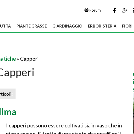
Forum
UTTA
PIANTE GRASSE
GIARDINAGGIO
ERBORISTERIA
FIORI
atiche
» Capperi
Capperi
rticoli:
clima
I capperi possono essere coltivati sia in vaso che in
pieno campo. Si tratta di una pianta che predilige il