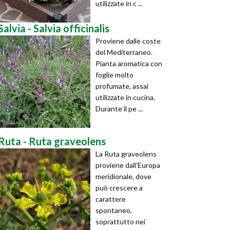
utilizzate in c ...
Salvia - Salvia officinalis
Proviene dalle coste
del Mediterraneo.
Pianta aromatica con
foglie molto
profumate, assai
utilizzate in cucina.
Durante il pe ...
Ruta - Ruta graveolens
La Ruta graveolens
proviene dall'Europa
meridionale, dove
può crescere a
carattere
spontaneo,
soprattutto nei