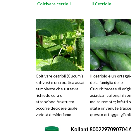
Coltivare cetrioli
Il Cetriolo
Coltivare cetrioli (Cucumis
Il cetriolo è un ortaggi
sativus) è una pratica assai
della famiglia delle
stimolante che tuttavia
Cucurbitaceae di origi
richiede cura e
asiatica l cui origini so
attenzione.Anzitutto
molto remote; infatti 
occorre decidere quale
state rinvenute tracce
varietà desideriamo
questo ortaggio già più
coltivare, se da insalata o
4000 anni fa, quando...
sottaceti...
Kollant 8002297090704 Ar