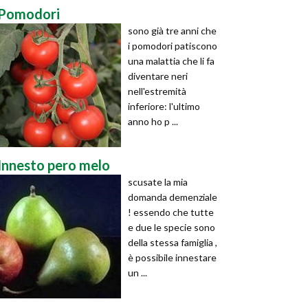
Pomodori
sono già tre anni che
i pomodori patiscono
una malattia che li fa
diventare neri
nell'estremità
inferiore: l'ultimo
anno ho p ...
Innesto pero melo
scusate la mia
domanda demenziale
! essendo che tutte
e due le specie sono
della stessa famiglia ,
è possibile innestare
un ...