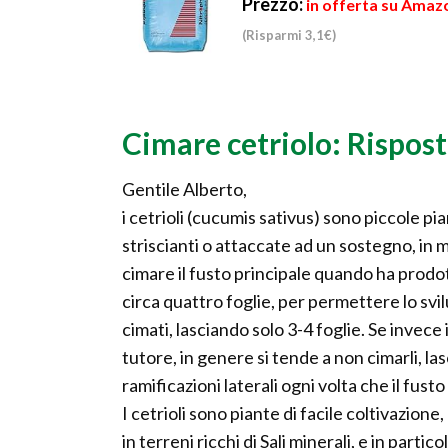
Prezzo:
in offerta su Amazo
(Risparmi 3,1€)
Cimare cetriolo: Rispost
Gentile Alberto,
i cetrioli (cucumis sativus) sono piccole p
striscianti o attaccate ad un sostegno, in 
cimare il fusto principale quando ha prodot
circa quattro foglie, per permettere lo svi
cimati, lasciando solo 3-4 foglie. Se invece
tutore, in genere si tende a non cimarli, la
ramificazioni laterali ogni volta che il fus
I cetrioli sono piante di facile coltivazio
in terreni ricchi di Sali minerali, e in partic