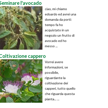
Seminare l'avocado
ciao, mi chiamo
edoardo ed avrei una
domanda da porti:
tempo fa ho
acquistato in un
negozio un frutto di
avocado ed ho
messo ...
Coltivazione cappero
Vorrei avere
informazioni, se
possibile,
riguardante la
coltivazione dei
capperi, tutto quello
che riguarda questa
pianta... ...