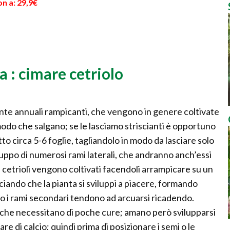
n a: 29,9€
a : cimare cetriolo
iante annuali rampicanti, che vengono in genere coltivate
modo che salgano; se le lasciamo striscianti è opportuno
to circa 5-6 foglie, tagliandolo in modo da lasciare solo
luppo di numerosi rami laterali, che andranno anch’essi
 i cetrioli vengono coltivati facendoli arrampicare su un
sciando che la pianta si sviluppi a piacere, formando
to o i rami secondari tendono ad arcuarsi ricadendo.
ne, che necessitano di poche cure; amano però svilupparsi
olare di calcio; quindi prima di posizionare i semi o le