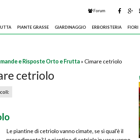
Forum
UTTA
PIANTE GRASSE
GIARDINAGGIO
ERBORISTERIA
FIORI
mande e Risposte Orto e Frutta
» Cimare cetriolo
re cetriolo
icoli:
olo
Le piantine di cetriolo vanno cimate, se si qual'è il
procedimento? Le piantine di cetriolo in vaso vanno