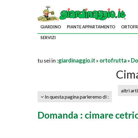
GIARDINO
PIANTE APPARTAMENTO
ORTOFR
SERVIZI
tu sei in :
giardinaggio.it
»
ortofrutta
»
Do
Cima
altri art
In questa pagina parleremo di :
Domanda : cimare cetri