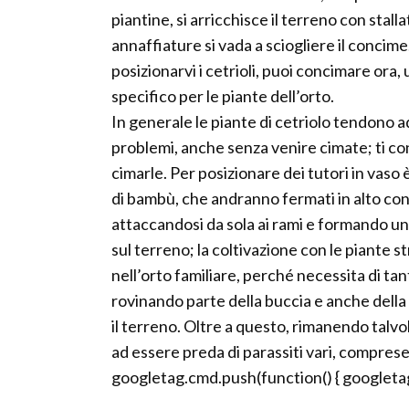
piantine, si arricchisce il terreno con stal
annaffiature si vada a sciogliere il concime.
posizionarvi i cetrioli, puoi concimare ora
specifico per le piante dell’orto.
In generale le piante di cetriolo tendono 
problemi, anche senza venire cimate; ti con
cimarle. Per posizionare dei tutori in vaso è
di bambù, che andranno fermati in alto con 
attaccandosi da sola ai rami e formando una
sul terreno; la coltivazione con le piante s
nell’orto familiare, perché necessita di tant
rovinando parte della buccia e anche della 
il terreno. Oltre a questo, rimanendo talvol
ad essere preda di parassiti vari, compres
googletag.cmd.push(function() { googletag