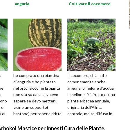
anguria
Coltivare il cocomero
o
ho comprato una piantina
Il cocomero, chiamato
di anguria e ho piantato
comunemente anche
ne
nel orto. siccome la pianta
anguria, o melone d’acqua,
no
non sta su da sola volevo
o mellone, è il frutto di una
sono
sapere se devo metterli
pianta erbacea annuale,
 di
vicino un supporto(
originaria dell’Africa
 di
bastone) per tenerla dritta
centrale, molto diffuso in
oppure (come per le zu...
coltivazione in tutto il
glob...
bokol Mastice per Innesti Cura delle Piante,