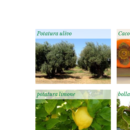
Potatura ulivo
Caco
potatura limone
bolla