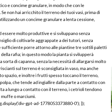
latico e concime granulare, in modo che con le
 Se non hai arricchito il terreno dei tuoi vasi, prima di
, utilizzando un concime granulare a lenta cessione,
ad essere molto produttive e si sviluppano senza
siglio di coltivarle aggrappate a dei tutori, senza
 sufficiente porre attorno alle piantine tre sottili paletti
della rafia; in questo modo la pianta si svilupperà
 sorta di capanna, senza la necessità di allargarsi molto
triscianti sul terreno è sconsigliata in vaso, ma anche
o spazio, e inoltre i frutti spesso toccano il terreno,
polpa, che tende ad ingiallire dalla parte a contatto con
ta a lungo a contatto con il terreno, i cetrioli tendono
e muffe o marciumi.
.display('div-gpt-ad-1778053373880-0'); });