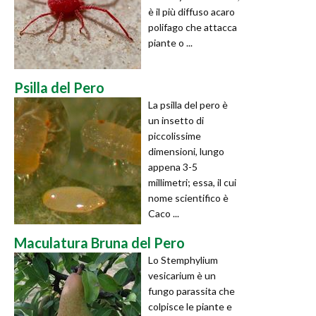
è il più diffuso acaro
polifago che attacca
piante o ...
Psilla del Pero
La psilla del pero è
un insetto di
piccolissime
dimensioni, lungo
appena 3-5
millimetri; essa, il cui
nome scientifico è
Caco ...
Maculatura Bruna del Pero
Lo Stemphylium
vesicarium è un
fungo parassita che
colpisce le piante e