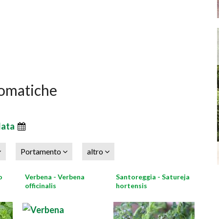
romatiche
data
Portamento
altro
o
Verbena - Verbena
Santoreggia - Satureja
officinalis
hortensis