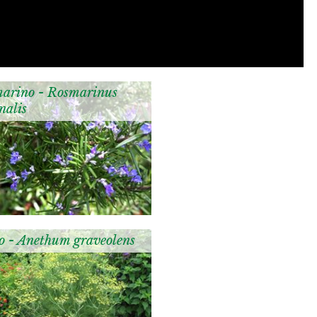
arino - Rosmarinus
inalis
o - Anethum graveolens