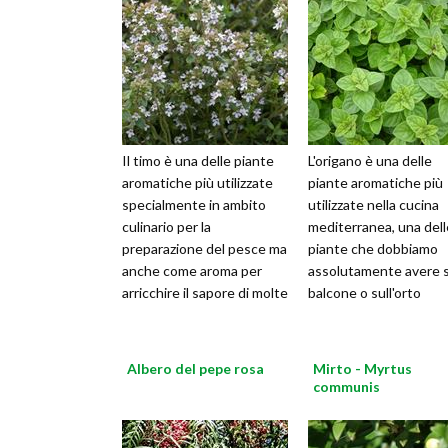
Il timo è una delle piante
L'origano è una delle
aromatiche più utilizzate
piante aromatiche più
specialmente in ambito
utilizzate nella cucina
culinario per la
mediterranea, una dell
preparazione del pesce ma
piante che dobbiamo
anche come aroma per
assolutamente avere s
arricchire il sapore di molte
balcone o sull'orto
ricette di carne in umido.
La
Albero del pepe rosa
Mirto - Myrtus
communis