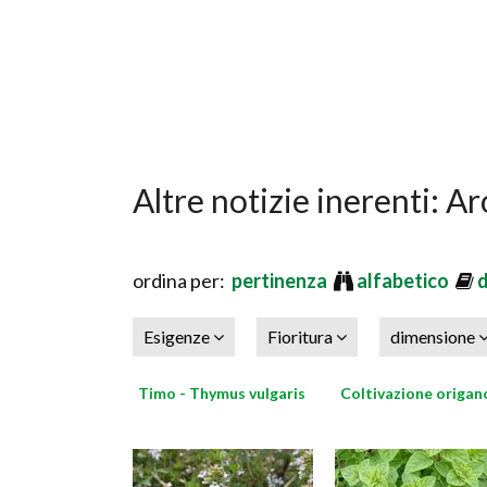
Altre notizie inerenti: A
ordina per:
pertinenza
alfabetico
Esigenze
Fioritura
dimensione
Timo - Thymus vulgaris
Coltivazione origan