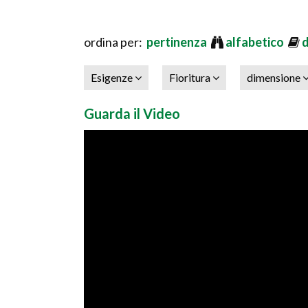
ordina per:
pertinenza
alfabetico
Esigenze
Fioritura
dimensione
Guarda il Video