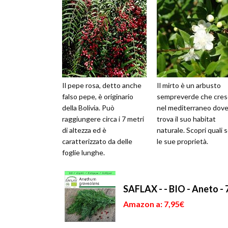
Il pepe rosa, detto anche
Il mirto è un arbusto
falso pepe, è originario
sempreverde che cres
della Bolivia. Può
nel mediterraneo dov
raggiungere circa i 7 metri
trova il suo habitat
di altezza ed è
naturale. Scopri quali 
caratterizzato da delle
le sue proprietà.
foglie lunghe.
SAFLAX - - BIO - Aneto -
Amazon a: 7,95€