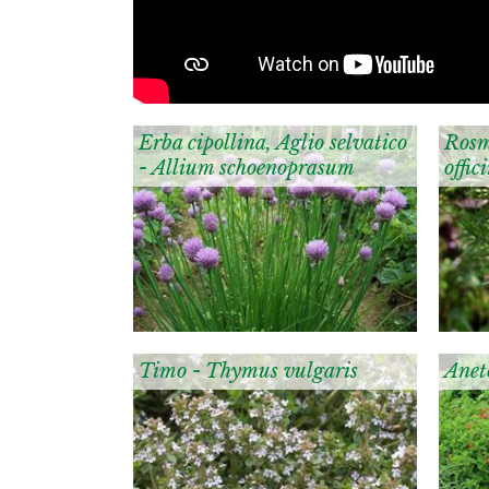
Erba cipollina, Aglio selvatico
Rosm
- Allium schoenoprasum
offic
Timo - Thymus vulgaris
Anet