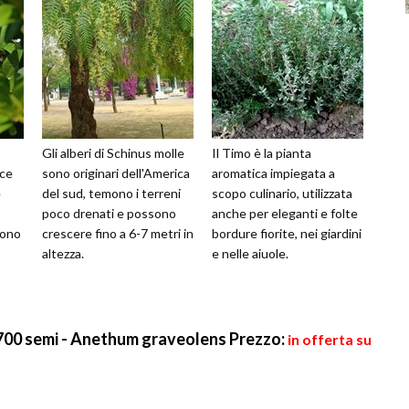
Gli alberi di Schinus molle
Il Timo è la pianta
ce
sono originari dell'America
aromatica impiegata a
e
del sud, temono i terreni
scopo culinario, utilizzata
poco drenati e possono
anche per eleganti e folte
sono
crescere fino a 6-7 metri in
bordure fiorite, nei giardini
altezza.
e nelle aiuole.
 700 semi - Anethum graveolens
Prezzo:
in offerta su