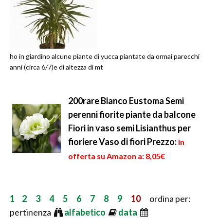
ho in giardino alcune piante di yucca piantate da ormai parecchi
anni (circa 6/7)e di altezza di mt
200rare Bianco Eustoma Semi
perenni fiorite piante da balcone
Fiori in vaso semi Lisianthus per
fioriere Vaso di fiori
Prezzo:
in
offerta su Amazon a: 8,05€
1
2
3
4
5
6
7
8
9
10
ordina per:
pertinenza
alfabetico
data