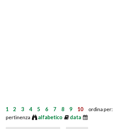
1
2
3
4
5
6
7
8
9
10
ordina per:
pertinenza
alfabetico
data