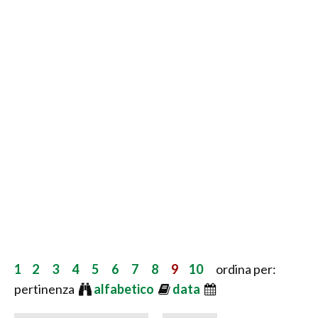
1
2
3
4
5
6
7
8
9
10
ordina per:
pertinenza
alfabetico
data