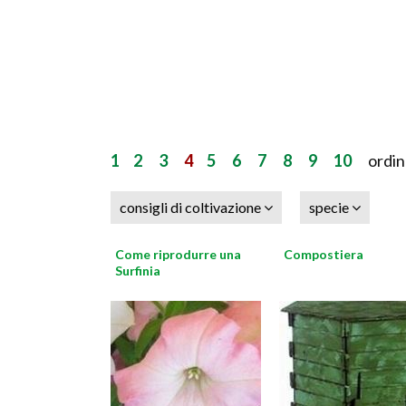
1
2
3
4
5
6
7
8
9
10
ordina
consigli di coltivazione
specie
Come riprodurre una
Compostiera
Surfinia