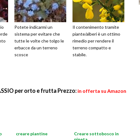
lio
Potete indicarmi un
Il contenimento tramite
erde
sistema per evitare che
piante/alberi è un ottimo
nto
tutte le volte che tolgo le
rimedio per rendere il
erbacce da un terreno
terreno compatto e
scosce
stabile.
IO per orto e frutta
Prezzo:
in offerta su Amazon
o
creare piantine
Creare sottobosco in
pineta