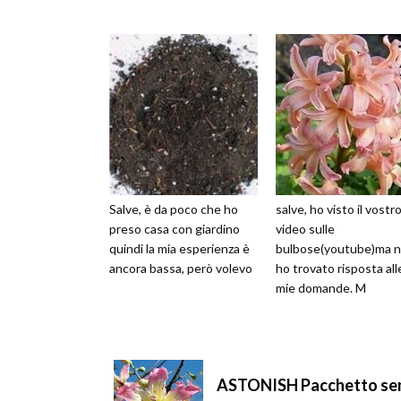
Salve, è da poco che ho
salve, ho visto il vostr
preso casa con giardino
video sulle
quindi la mia esperienza è
bulbose(youtube)ma 
ancora bassa, però volevo
ho trovato risposta all
mie domande. M
ASTONISH Pacchetto semi: