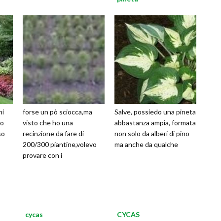
ni
forse un pò sciocca,ma
Salve, possiedo una pineta
io
visto che ho una
abbastanza ampia, formata
so
recinzione da fare di
non solo da alberi di pino
200/300 piantine,volevo
ma anche da qualche
provare con i
cycas
CYCAS