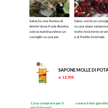
Salve,ho una fioriera di
Salve, vorrei un consig
6metri dove il sole illumina
su una siepe semprev
solo la mattina.volevo un
molto resistente al ve
consiglio su una pia
e al freddo invernale
SAPONE MOLLE DI POTASS
a: 12,95€
Cosa comprare per il
creare il mio giardin
mio balcone?