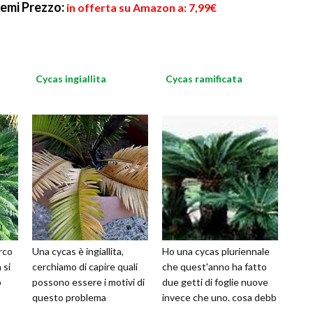
Semi
Prezzo:
in offerta su Amazon a: 7,99€
Cycas ingiallita
Cycas ramificata
irco
Una cycas è ingiallita,
Ho una cycas pluriennale
 si
cerchiamo di capire quali
che quest'anno ha fatto
o
possono essere i motivi di
due getti di foglie nuove
questo problema
invece che uno. cosa debb