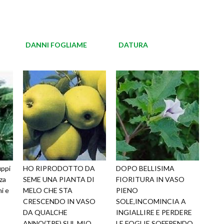
DANNI FOGLIAME
DATURA
uppi
HO RIPRODOTTO DA
DOPO BELLISIMA
za
SEME UNA PIANTA DI
FIORITURA IN VASO
hi e
MELO CHE STA
PIENO
CRESCENDO IN VASO
SOLE,INCOMINCIA A
DA QUALCHE
INGIALLIRE E PERDERE
ANNO(TRE) SUL MIO
LE FOGLIE SOFFRENDO