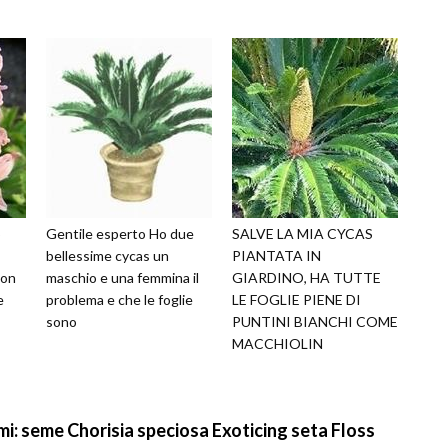
o
Gentile esperto Ho due
SALVE LA MIA CYCAS
bellessime cycas un
PIANTATA IN
non
maschio e una femmina il
GIARDINO, HA TUTTE
e
problema e che le foglie
LE FOGLIE PIENE DI
sono
PUNTINI BIANCHI COME
MACCHIOLIN
 seme Chorisia speciosa Exoticing seta Floss