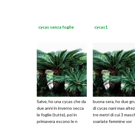
cycas senza foglie
cycas1
Salve, ho una cycas che da
buona sera, ho due gr
due anni in inverno secca
di cycas nani max altez
le foglie (tutte), poi in
tre metri di cui 3 masc
primavera escono le n
svariate femmine vor