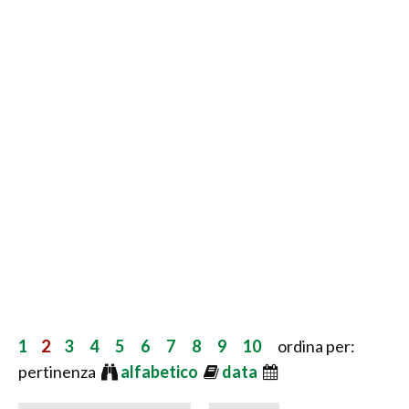
1
2
3
4
5
6
7
8
9
10
ordina per:
pertinenza
alfabetico
data