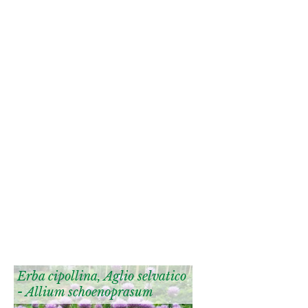
Erba cipollina, Aglio selvatico
- Allium schoenoprasum