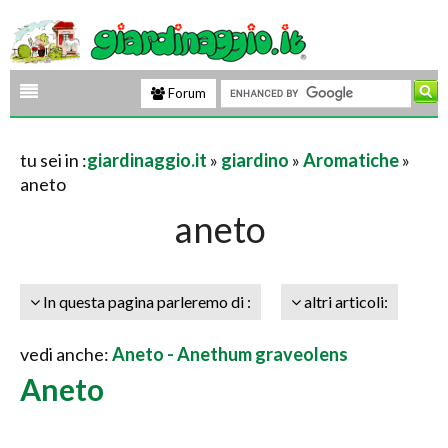
Forum
tu sei in :
giardinaggio.it
»
giardino
»
Aromatiche
»
aneto
aneto
In questa pagina parleremo di :
altri articoli:
vedi anche:
Aneto - Anethum graveolens
Aneto