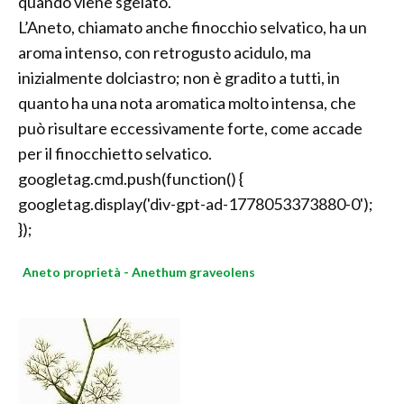
quando viene sgelato.
L’Aneto, chiamato anche finocchio selvatico, ha un
aroma intenso, con retrogusto acidulo, ma
inizialmente dolciastro; non è gradito a tutti, in
quanto ha una nota aromatica molto intensa, che
può risultare eccessivamente forte, come accade
per il finocchietto selvatico.
googletag.cmd.push(function() {
googletag.display('div-gpt-ad-1778053373880-0');
});
Aneto proprietà - Anethum graveolens