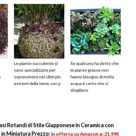
Le piante succulente si
Se qualcuno ha detto che
sono specializzate per
le piante grasse non
n
sopravvivere nei climi più
hanno bisogno di molta
estremi della terra, con p
acqua è certo che si
sbagliano
si Rotandi di Stile Giapponese in Ceramica con
e in Miniatura
Prezzo:
in offerta su Amazon a: 21,99€