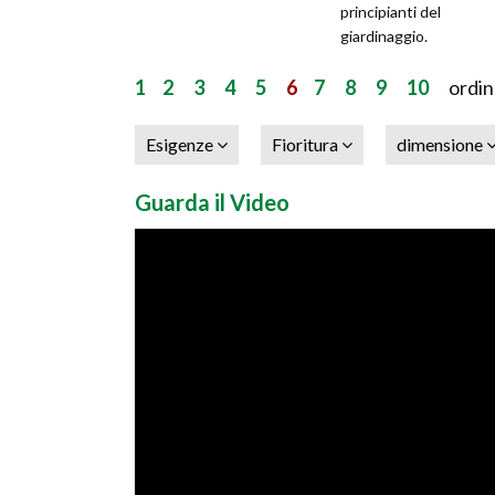
principianti del
giardinaggio.
1
2
3
4
5
6
7
8
9
10
ordina
Esigenze
Fioritura
dimensione
Guarda il Video