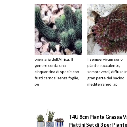
originaria dell'Africa. Il
I sempervivum sono
genere conta una
piante succulente,
cinquantina di specie con
sempreverdi, diffuse i
fusti carnosi senza foglie,
gran parte del bacino
pe
mediterraneo; ap
T4U 8cm Pianta Grassa Va
Piattini Set di 3 per Piant