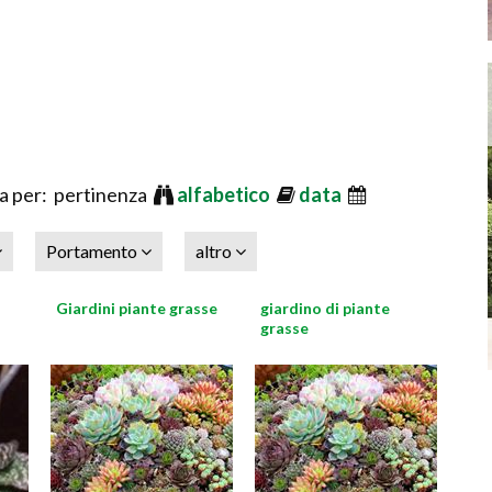
 per: pertinenza
alfabetico
data
Portamento
altro
Giardini piante grasse
giardino di piante
grasse