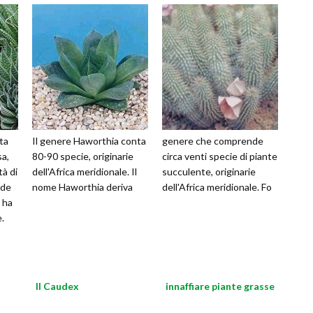
ta
Il genere Haworthia conta
genere che comprende
sa,
80-90 specie, originarie
circa venti specie di piante
tà di
dell'Africa meridionale. Il
succulente, originarie
nde
nome Haworthia deriva
dell'Africa meridionale. Fo
 ha
.
Il Caudex
innaffiare piante grasse