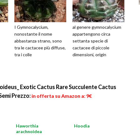
I Gymnocalycium,
al genere gymnocalycium
nonostante il nome
appartengono circa
abbastanza strano, sono
settanta specie di
tra le cactacee più diffuse,
cactacee di piccole
tra i colle
dimensioni, origin
ideus_ Exotic Cactus Rare Succulente Cactus
 Semi
Prezzo:
in offerta su Amazon a: 9€
Haworthia
Hoodia
arachnoidea