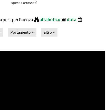
spesso arrossati.
 per: pertinenza
alfabetico
data
Portamento
altro