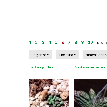
1
2
3
4
5
6
7
8
9
10
ordina
Esigenze
Fioritura
dimensione
Frithia pulchra
Gasteria verrucosa