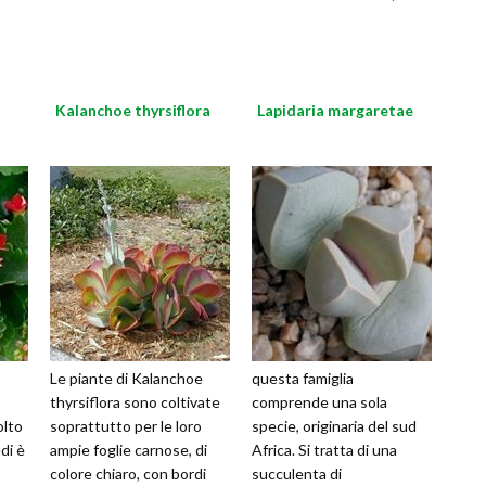
Kalanchoe thyrsiflora
Lapidaria margaretae
Le piante di Kalanchoe
questa famiglia
thyrsiflora sono coltivate
comprende una sola
olto
soprattutto per le loro
specie, originaria del sud
ndi è
ampie foglie carnose, di
Africa. Si tratta di una
colore chiaro, con bordi
succulenta di