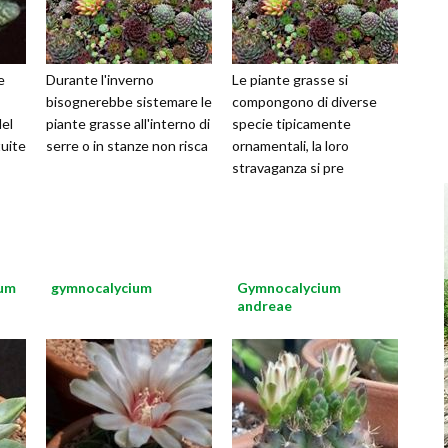
e
Durante l'inverno
Le piante grasse si
bisognerebbe sistemare le
compongono di diverse
del
piante grasse all'interno di
specie tipicamente
tuite
serre o in stanze non risca
ornamentali, la loro
stravaganza si pre
lum
gymnocalycium
Gymnocalycium
andreae