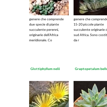
genere che comprende
genere che comprend
due specie di piante
15-20 piccole piante
succulente perenni,
succulente originarie 
originarie dell'Africa
sud Africa. Sono costi
meridionale. Co
da r
Glottiphyllum nelii
Graptopetalum bel